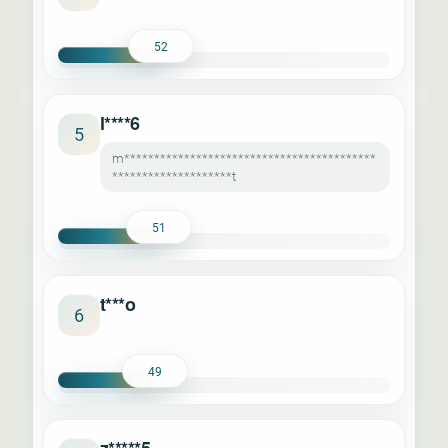
52
l****6
5
m******************************************
********************t
51
t***o
6
49