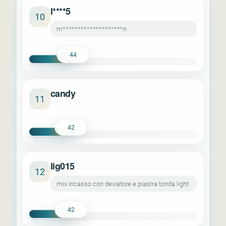
l****5
10
m********************n
44
candy
11
42
lig015
12
mix incasso con deviatore e piastra tonda light
42