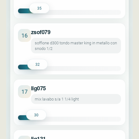
35
zsof079
16
soffione d300 tondo master king in metallo con
snodo 1/2
32
lig075
17
mix lavabo s/a 1 1/4 light
30
lig131