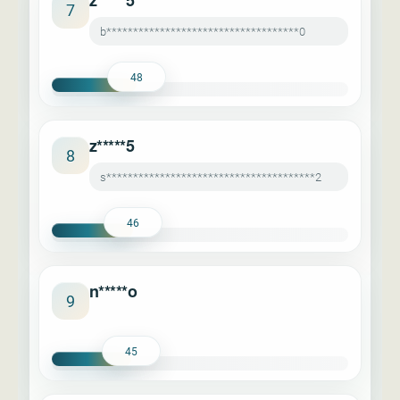
z*****5
7
b************************************0
48
z*****5
8
s***************************************2
46
n*****o
9
45