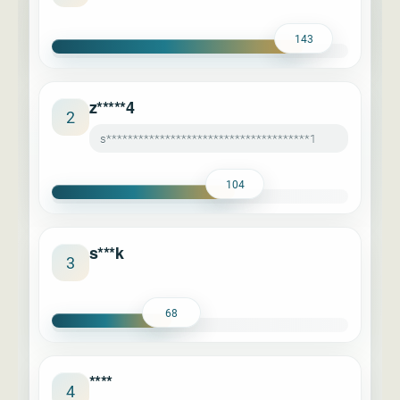
143
z*****4
2
s**************************************1
104
s***k
3
68
****
4