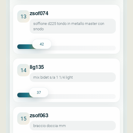
zsof074
13
soffione d225 tondo in metallo master con
snodo
42
lig135
14
mix bidet s/a 1 1/4 light
37
zsof063
15
braccio doccia mm