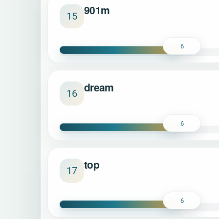
901m
15
6
dream
16
6
top
17
6