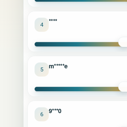
****
4
m*****e
5
9***0
6