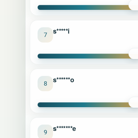
s*****i
7
s******o
8
s*******e
9