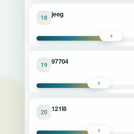
jeeg
18
6
97704
19
5
121l8
20
5