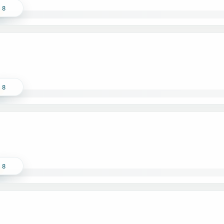
8
8
8