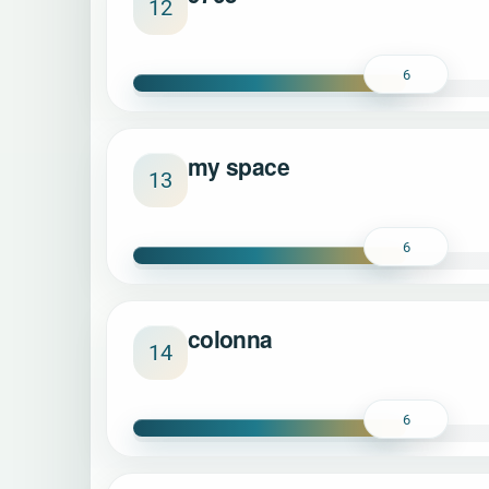
12
6
my space
13
6
colonna
14
6