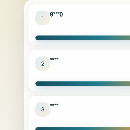
9***0
1
****
2
****
3