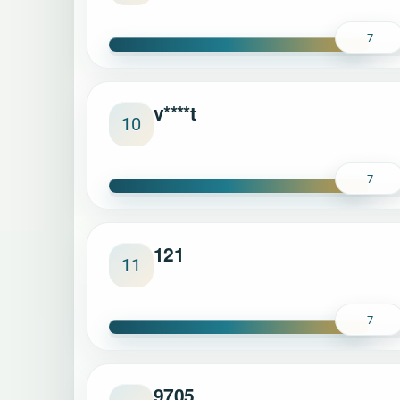
7
v****t
10
7
121
11
7
9705