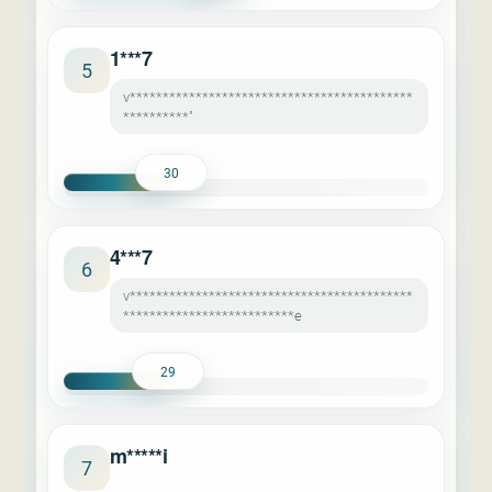
1***7
5
v*******************************************
**********"
30
4***7
6
v*******************************************
**************************e
29
m*****i
7