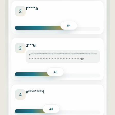
t*****a
2
64
3***6
3
e*******************************************
**********************************m
48
v*********i
4
43