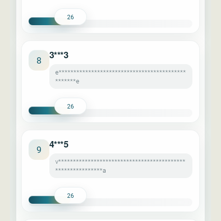
26
3***3
8
e*******************************************
*******e
26
4***5
9
v*******************************************
****************a
26