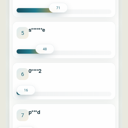
71
s******e
5
48
0****2
6
16
p***d
7