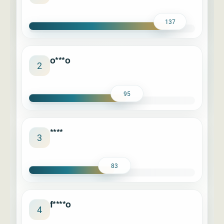
137
o***o
2
95
****
3
83
f****o
4