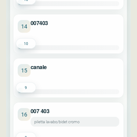
007403
14
10
canale
15
9
007 403
16
piletta lavabo/bidet cromo