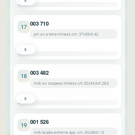
8
003 710
17
pin wc a terra rimless cm. 37x55xh.42
8
003 482
18
milk wc sospeso rimless cm.52x34,5xh.28,5
8
001 526
19
milk lavabo extreme app. cm. 60x39xh.15