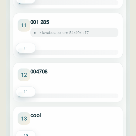
001 285
11
milk lavabo app. cm.54x40xh.17
11
004708
12
11
cool
13
10