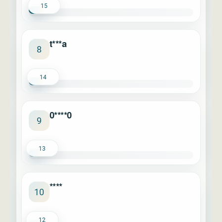
15
t***a
8
14
0****0
9
13
****
10
12