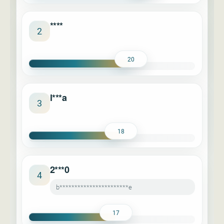
****
2
20
l***a
3
18
2***0
4
b***********************e
17