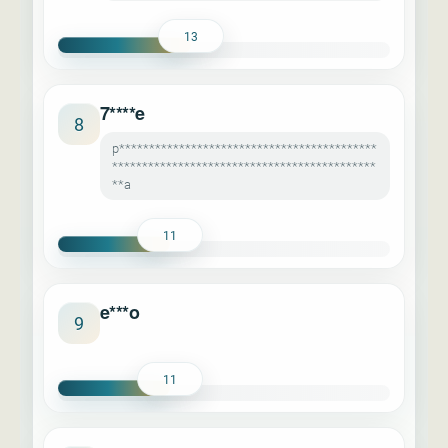
13
7****e
8
p*******************************************
********************************************
**a
11
e***o
9
11