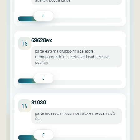
scarico bocca lunga
8
69628ex
18
parte esterna gruppo miscelatore
monocomando a par ete per lavabo, senza
scarico
8
31030
19
parte incasso mix con deviatore meccanico 3
fori
8