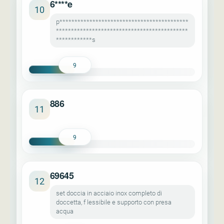
6****e
10
p*******************************************
********************************************
************s
9
886
11
9
69645
12
set doccia in acciaio inox completo di
doccetta, f lessibile e supporto con presa
acqua