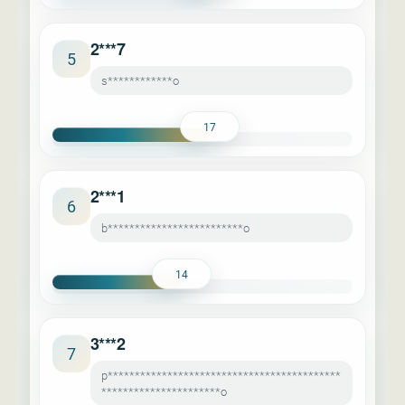
2***7
5
s************o
17
2***1
6
b*************************o
14
3***2
7
p*******************************************
**********************o