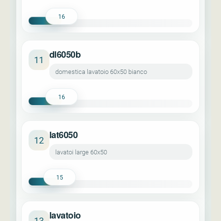
16
dl6050b
11
domestica lavatoio 60x50 bianco
16
lat6050
12
lavatoi large 60x50
15
lavatoio
13