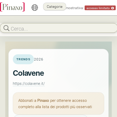
Categorie
Modalità dimostrativa:
accesso limitato
2026
TRENDS
Colavene
https://colavene.it/
Abbonati a
Pinaxo
per ottenere accesso
completo alla lista dei prodotti più osservati