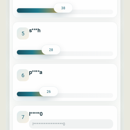
38
s***h
5
28
p****a
6
26
l*****0
7
l*****************0