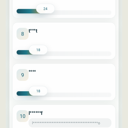
24
t***t
8
18
****
9
18
l******f
10
l**************************************o