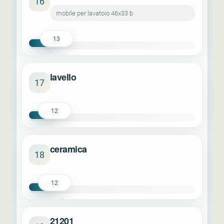
16
mobile per lavatoio 46x33 b
13
lavello
17
12
ceramica
18
12
21201