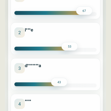
67
l***e
2
53
d*******a
3
43
****
4