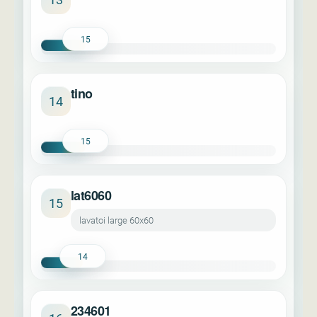
15
tino
14
15
lat6060
15
lavatoi large 60x60
14
234601