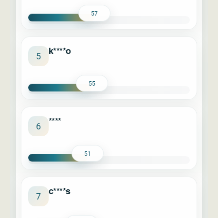
57
k****o
5
55
****
6
51
c****s
7