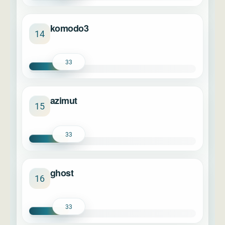
komodo3
14
33
azimut
15
33
ghost
16
33