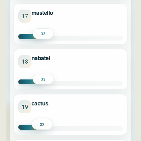
mastello
17
33
nabatei
18
33
cactus
19
32