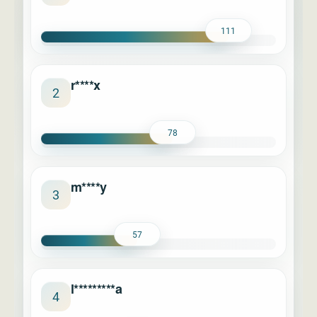
111
r****x
2
78
m****y
3
57
l*********a
4