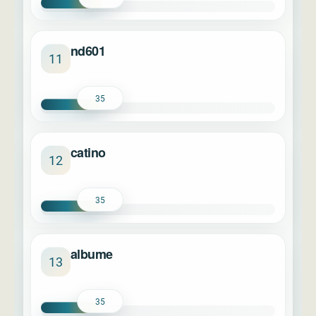
nd601
11
35
catino
12
35
albume
13
35