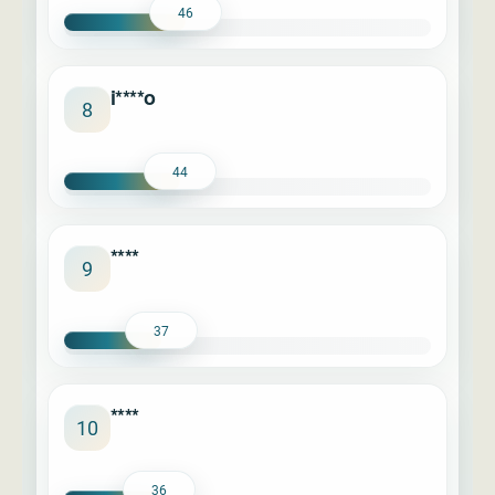
46
i****o
8
44
****
9
37
****
10
36