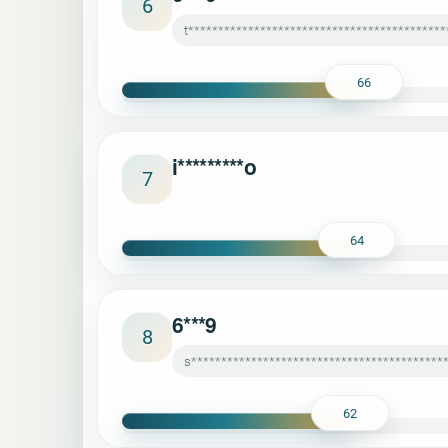
6
t*******************************************
66
i*********o
7
64
6***9
8
s******************************************
62