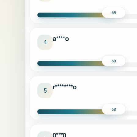
68
a****o
4
68
r********o
5
68
0***0