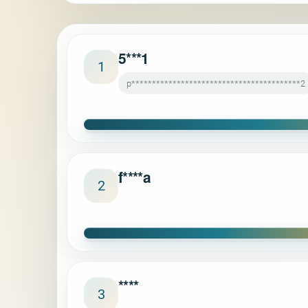
5***1
1
p*****************************************2
f****a
2
****
3