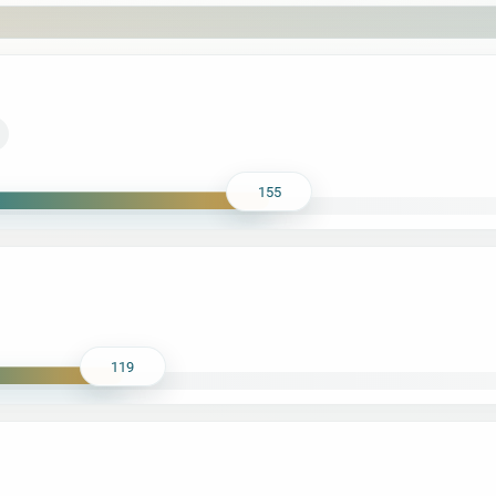
155
119