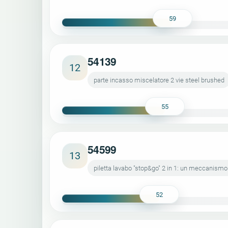
59
54139
12
parte incasso miscelatore 2 vie steel brushed
55
54599
13
piletta lavabo "stop&go" 2 in 1: un meccanismo
52