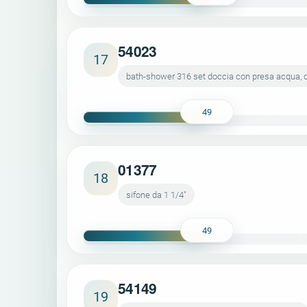
54023
17
bath-shower 316 set doccia con presa acqua, do
49
01377
18
sifone da 1 1/4"
49
54149
19