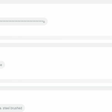
*****************************o
*e
a. steel brushed