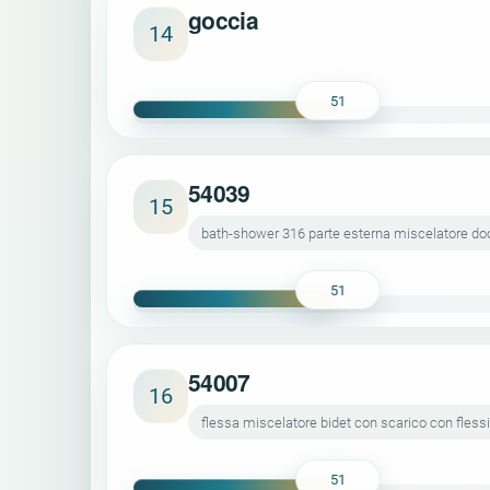
goccia
14
51
54039
15
bath-shower 316 parte esterna miscelatore doc
51
54007
16
flessa miscelatore bidet con scarico con flessi
51