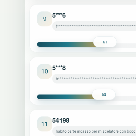
5***6
9
f*******************************************
61
5***8
10
b******************************************
60
54198
11
habito parte incasso per miscelatore con bocc