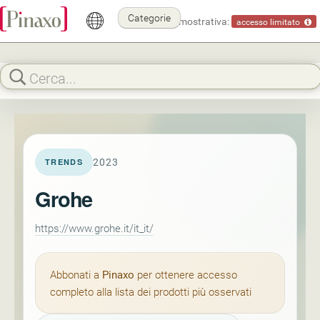
Categorie
Modalità dimostrativa:
accesso limitato
2023
TRENDS
Grohe
https://www.grohe.it/it_it/
Abbonati a
Pinaxo
per ottenere accesso
completo alla lista dei prodotti più osservati