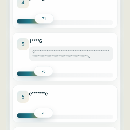
4
71
1****6
5
g*******************************************
********************************o
70
e*******e
6
70