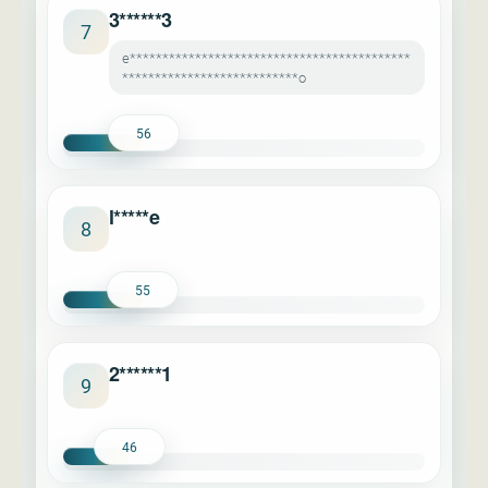
3******3
7
e*******************************************
***************************o
56
l*****e
8
55
2******1
9
46