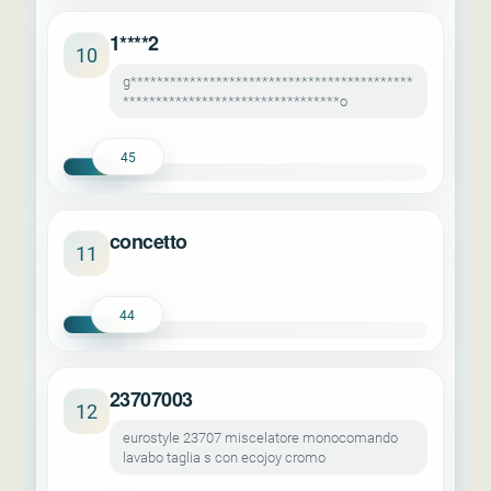
1****2
10
g*******************************************
*********************************o
45
concetto
11
44
23707003
12
eurostyle 23707 miscelatore monocomando
lavabo taglia s con ecojoy cromo