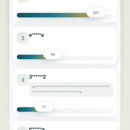
207
e*****e
2
94
3******2
3
e*******************************************
***************************o
71
t******a