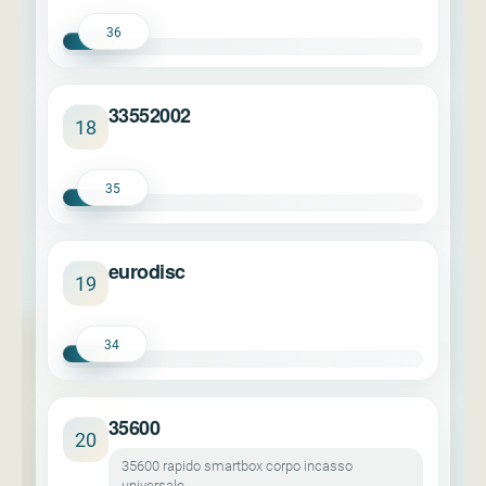
36
33552002
18
35
eurodisc
19
34
35600
20
35600 rapido smartbox corpo incasso
universale