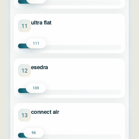
ultra flat
11
111
esedra
12
109
connect air
13
96