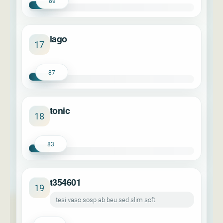
89
lago
17
87
tonic
18
83
t354601
19
tesi vaso sosp ab beu sed slim soft