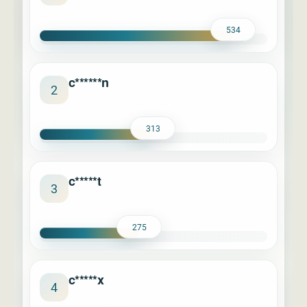
534
c******n
2
313
c*****t
3
275
c*****x
4