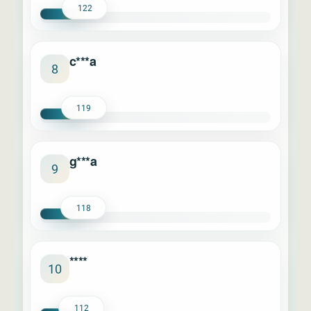
122
c***a
8
119
g***a
9
118
****
10
112