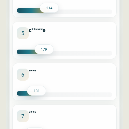
214
c******e
5
179
****
6
131
****
7