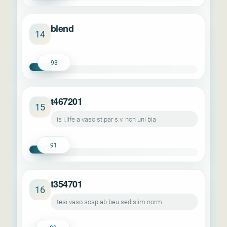
blend
14
93
t467201
15
is i.life a vaso st.par s.v. non uni bia
91
t354701
16
tesi vaso sosp ab beu sed slim norm