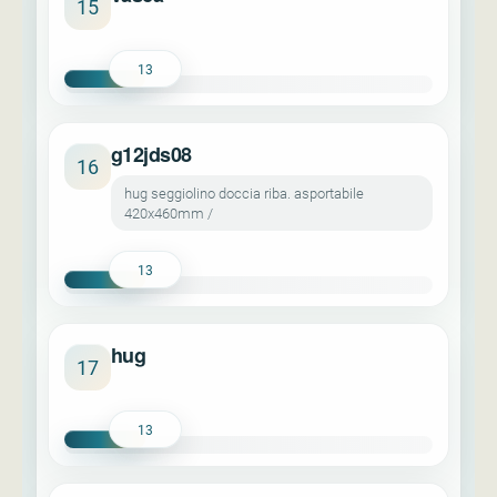
15
13
g12jds08
16
hug seggiolino doccia riba. asportabile
420x460mm /
13
hug
17
13