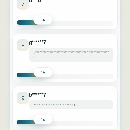
b***b
7
16
g******7
8
h*******************************************
/
16
b******7
9
l***********************+
16