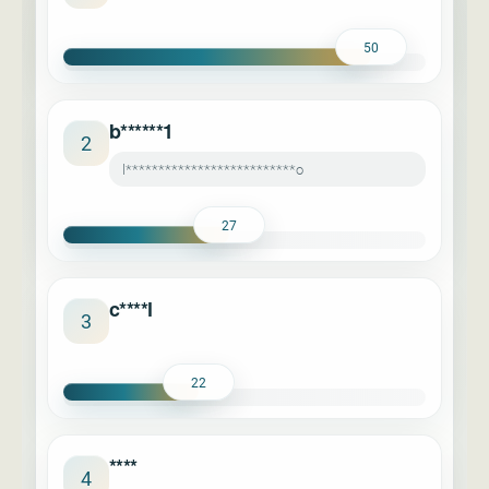
50
b******1
2
l**************************o
27
c****l
3
22
****
4