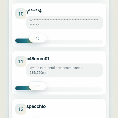
y******4
10
w******************************************
*****o
15
b48cmm01
11
lavabo in mineral composite bianco
685x520mm
15
specchio
12