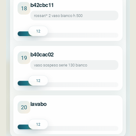
b42cbc11
18
rossari* 2 vaso bianco h.500
12
b40cac02
19
vaso sospeso serie 130 bianco
12
lavabo
20
12