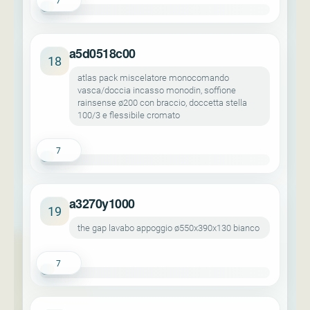
7
a5d0518c00
18
atlas pack miscelatore monocomando
vasca/doccia incasso monodin, soffione
rainsense ø200 con braccio, doccetta stella
100/3 e flessibile cromato
7
a3270y1000
19
the gap lavabo appoggio ø550x390x130 bianco
7