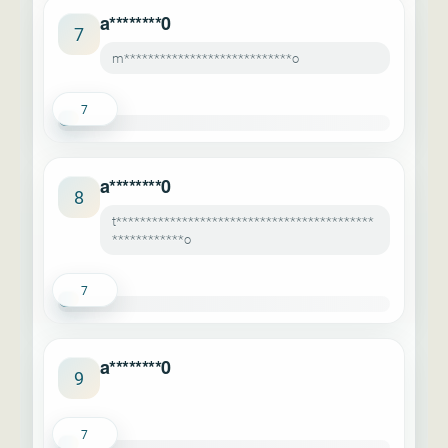
a********0
7
m****************************o
7
a********0
8
t*******************************************
************o
7
a********0
9
7