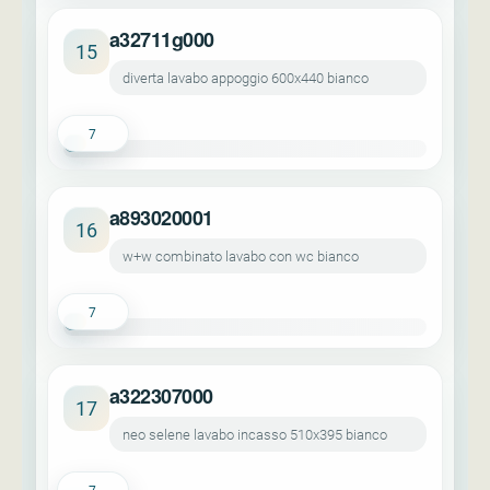
a32711g000
15
diverta lavabo appoggio 600x440 bianco
7
a893020001
16
w+w combinato lavabo con wc bianco
7
a322307000
17
neo selene lavabo incasso 510x395 bianco