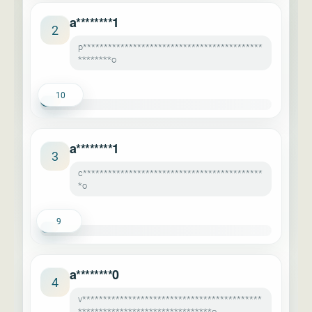
a********1
2
p*******************************************
********o
10
a********1
3
c*******************************************
*o
9
a********0
4
v*******************************************
********************************o