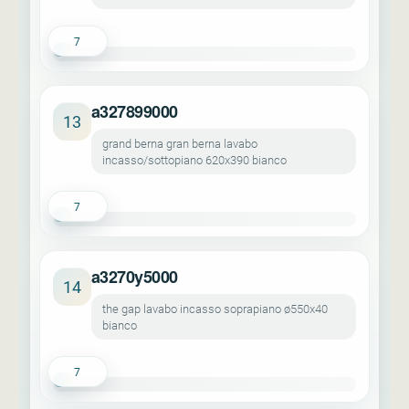
7
a327899000
13
grand berna gran berna lavabo
incasso/sottopiano 620x390 bianco
7
a3270y5000
14
the gap lavabo incasso soprapiano ø550x40
bianco
7