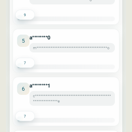
9
a********0
5
m****************************************o
7
a********1
6
c*******************************************
**************e
7