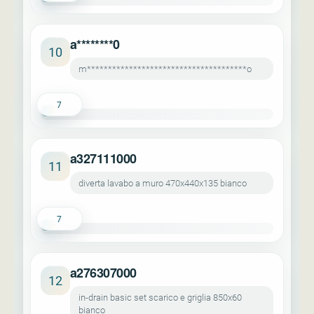
a********0
10
m**************************************o
7
a327111000
11
diverta lavabo a muro 470x440x135 bianco
7
a276307000
12
in-drain basic set scarico e griglia 850x60
bianco