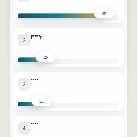
80
t****r
2
26
****
3
22
****
4