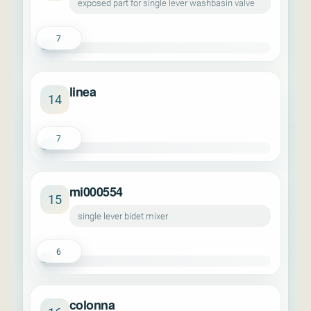
exposed part for single lever washbasin valve
7
linea
14
7
mi000554
15
single lever bidet mixer
6
colonna