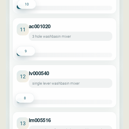
10
ac001020
11
3 hole washbasin mixer
9
lv000540
12
single lever washbasin mixer
8
lm005516
13