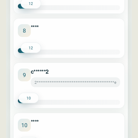
12
****
8
12
c******2
9
2******************************************e
10
****
10