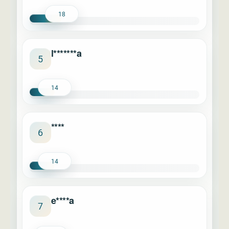
18
l*******a
5
14
****
6
14
e****a
7