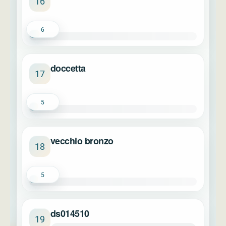
16
6
doccetta
17
5
vecchio bronzo
18
5
ds014510
19