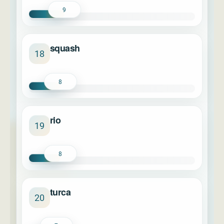
9
squash
18
8
rio
19
8
turca
20