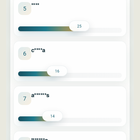
****
5
25
c****a
6
16
a******s
7
14