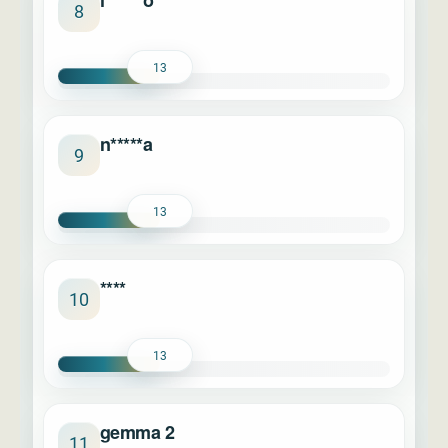
l******o
8
13
n*****a
9
13
****
10
13
gemma 2
11