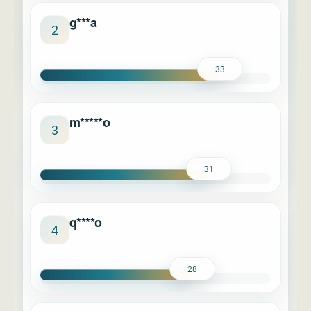
g***a
2
33
m*****o
3
31
q****o
4
28