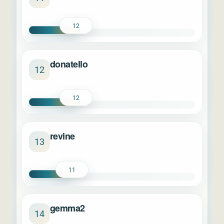
12
donatello
12
12
revine
13
11
gemma2
14