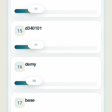
11
d340101
15
11
demy
16
10
base
17