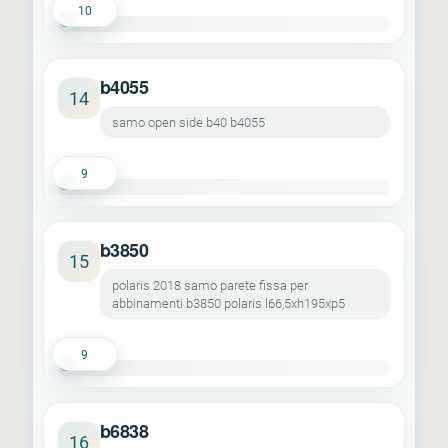
10
b4055
14
samo open side b40 b4055
9
b3850
15
polaris 2018 samo parete fissa per
abbinamenti b3850 polaris l66,5xh195xp5
9
b6838
16