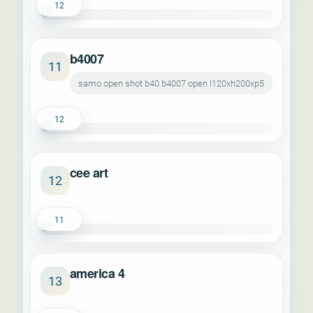
12
b4007
11
samo open shot b40 b4007 open l120xh200xp5
12
cee art
12
11
america 4
13