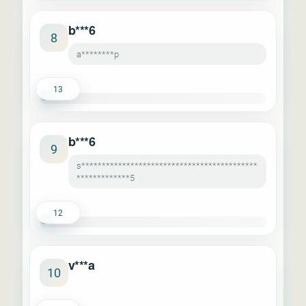
b***6
8
a********p
13
b***6
9
s*******************************************
*************5
12
v***a
10