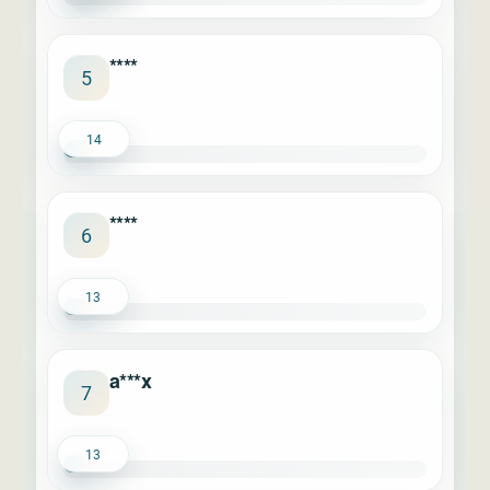
****
5
14
****
6
13
a***x
7
13