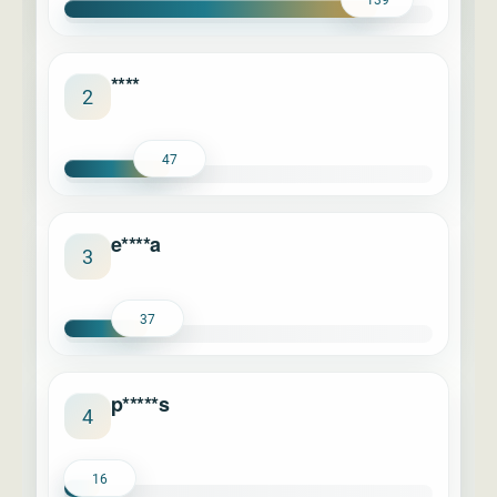
****
2
47
e****a
3
37
p*****s
4
16