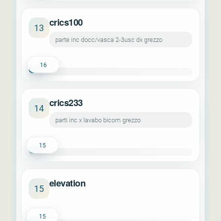
crics100
13
parte inc docc/vasca 2-3usc dx grezzo
16
crics233
14
parti inc x lavabo bicom grezzo
15
elevation
15
15