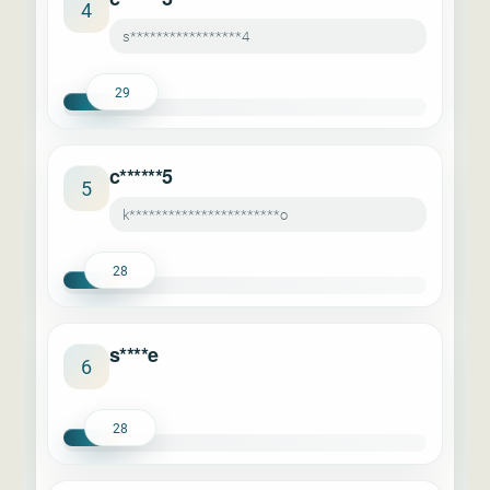
4
s*****************4
29
c******5
5
k***********************o
28
s****e
6
28