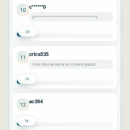
c******0
10
p***********************************o
20
crics535
11
misc.doccia/vasca inc c/silenz grezzo
19
ac394
12
18