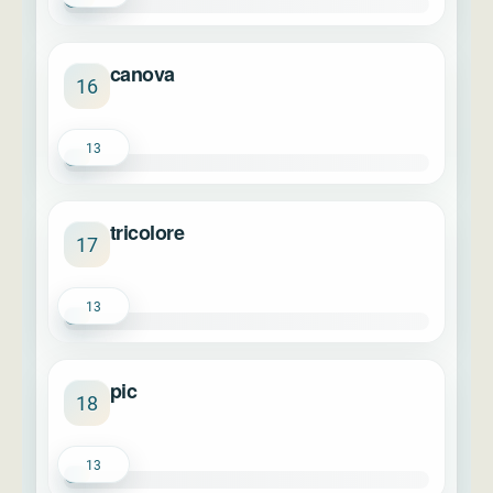
canova
16
13
tricolore
17
13
pic
18
13