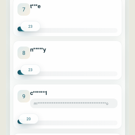
t***e
7
23
n*****y
8
23
c******1
9
m**************************************o
20