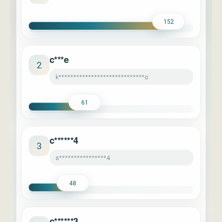
152
c***e
2
k*****************************o
61
c******4
3
s****************4
48
c******3