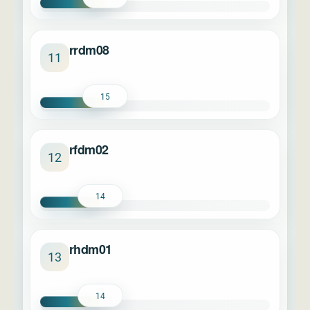
rrdm08
11
15
rfdm02
12
14
rhdm01
13
14