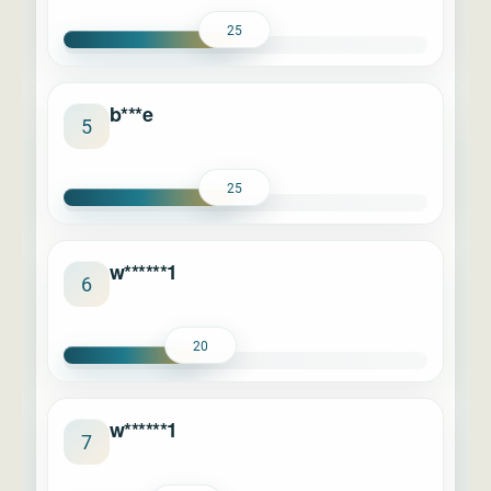
25
b***e
5
25
w******1
6
20
w******1
7