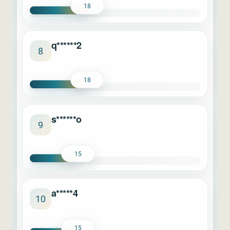
18
q******2
8
18
s******o
9
15
a*****4
10
15