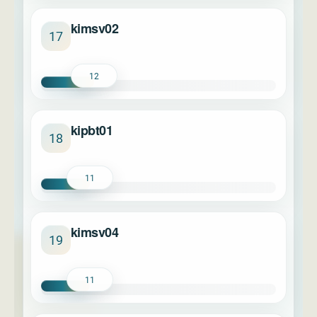
kimsv02
17
12
kipbt01
18
11
kimsv04
19
11