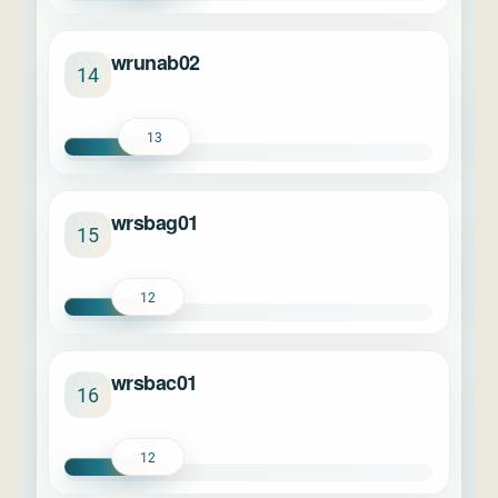
wrunab02
14
13
wrsbag01
15
12
wrsbac01
16
12