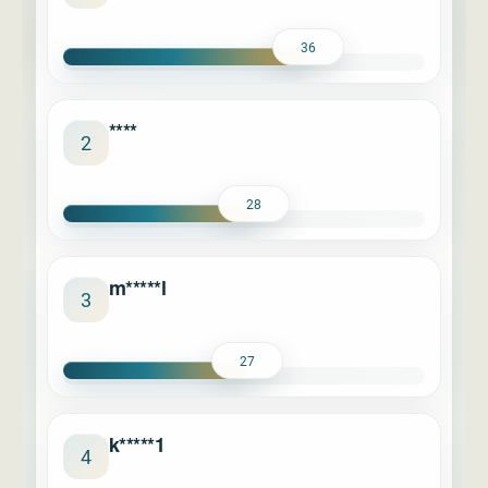
36
****
2
28
m*****l
3
27
k*****1
4