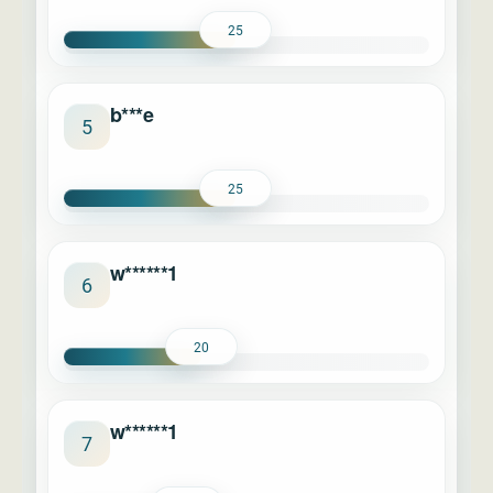
25
b***e
5
25
w******1
6
20
w******1
7