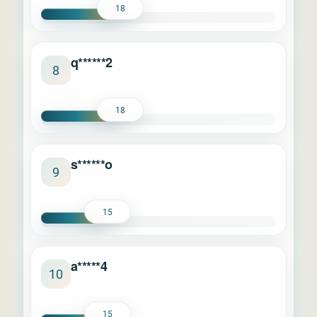
18
q******2
8
18
s******o
9
15
a*****4
10
15