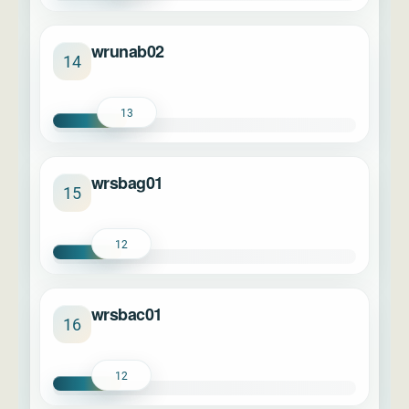
wrunab02
14
13
wrsbag01
15
12
wrsbac01
16
12