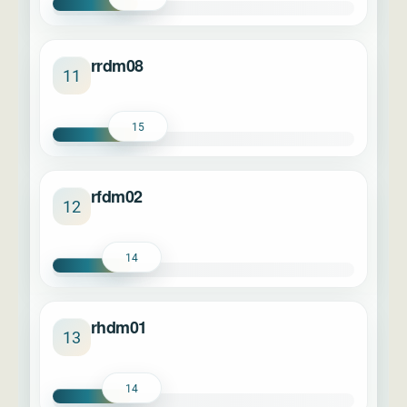
rrdm08
11
15
rfdm02
12
14
rhdm01
13
14