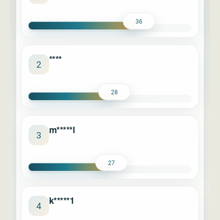
36
****
2
28
m*****l
3
27
k*****1
4