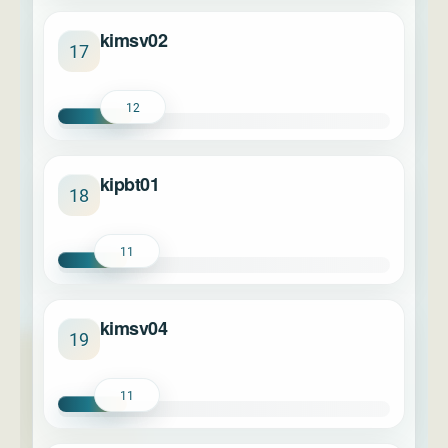
kimsv02
17
12
kipbt01
18
11
kimsv04
19
11