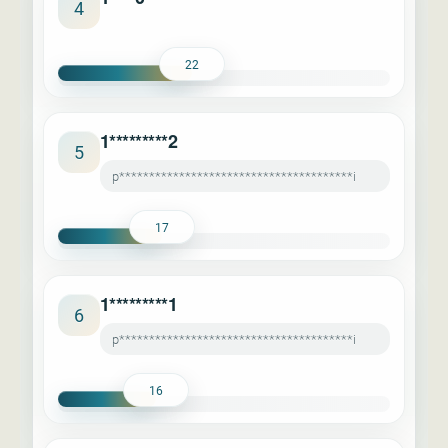
4
22
1*********2
5
p***************************************i
17
1*********1
6
p***************************************i
16