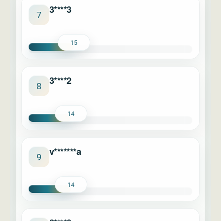
3****3
7
15
3****2
8
14
v*******a
9
14