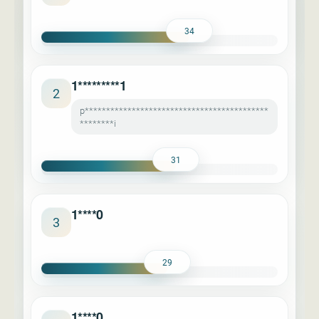
34
1*********1
2
p*******************************************
********i
31
1****0
3
29
1****0