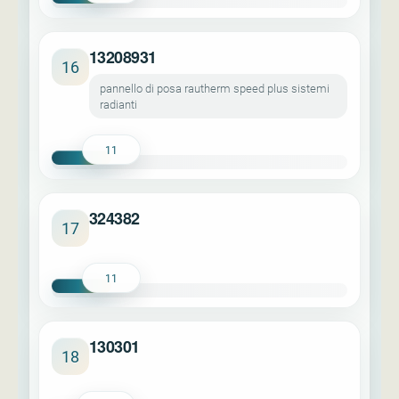
13208931
16
pannello di posa rautherm speed plus sistemi
radianti
11
324382
17
11
130301
18