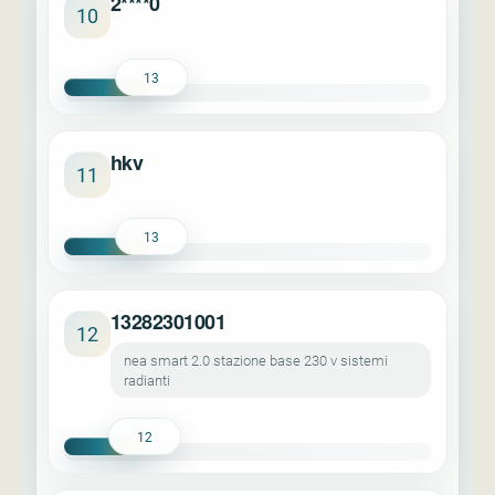
2****0
10
13
hkv
11
13
13282301001
12
nea smart 2.0 stazione base 230 v sistemi
radianti
12