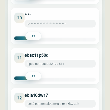
****
10
u************************r
19
ebsx11p50d
11
hpsu compact r32 h/c 511
19
ebla16dw17
12
unità esterna altherma 3 m 16kw 3ph