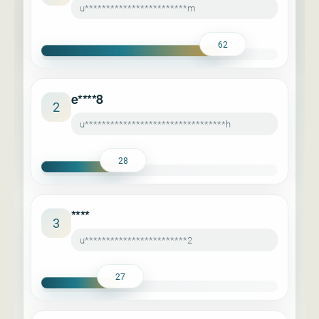
u************************m
62
e****8
2
u*********************************h
28
****
3
u************************2
27