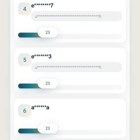
e********7
4
u*********************************h
23
e*******3
5
u*********************************h
23
a******a
6
23