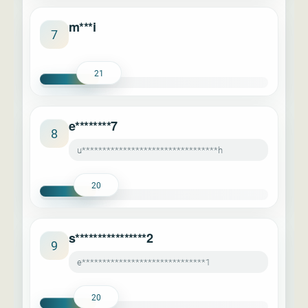
m***i
7
21
e********7
8
u*********************************h
20
s****************2
9
e******************************1
20