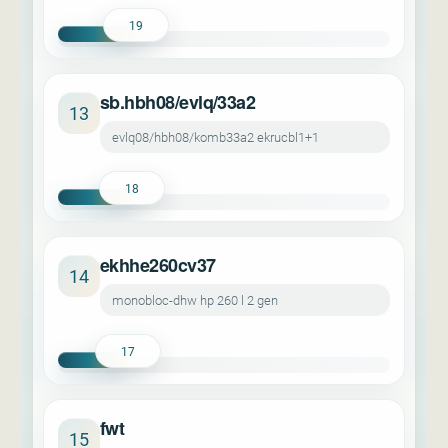
19
sb.hbh08/evlq/33a2
13
evlq08/hbh08/komb33a2 ekrucbl1+1
18
ekhhe260cv37
14
monobloc-dhw hp 260 l 2 gen
17
fwt
15