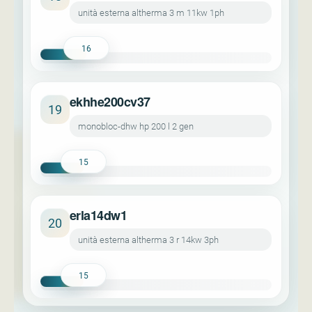
unità esterna altherma 3 m 11kw 1ph
16
ekhhe200cv37
19
monobloc-dhw hp 200 l 2 gen
15
erla14dw1
20
unità esterna altherma 3 r 14kw 3ph
15