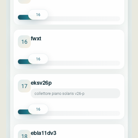
16
fwxt
16
16
eksv26p
17
collettore piano solaris v26-p
16
ebla11dv3
18