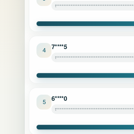
t*******************************************
7****5
4
t*******************************************
6****0
5
t*******************************************