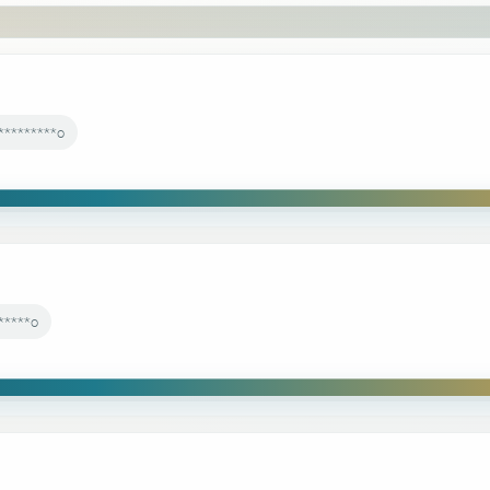
*********o
*****o