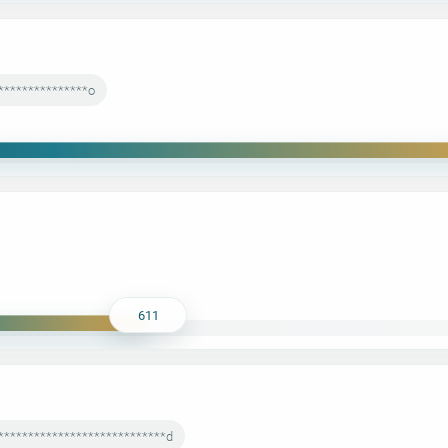
***************o
611
****************************d