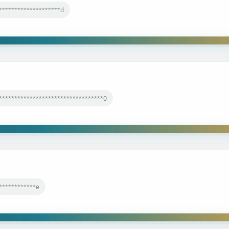
********************d
**********************************0
************e