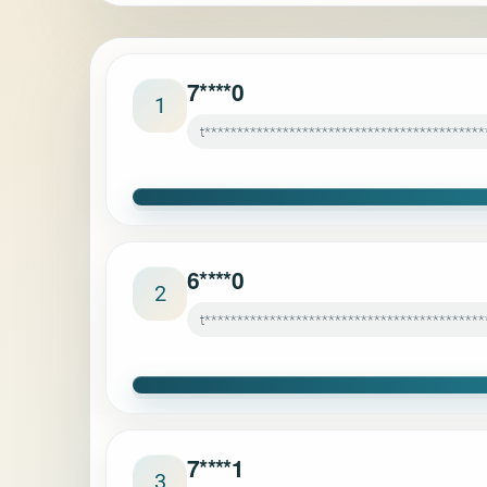
7****0
1
t*******************************************
6****0
2
t*******************************************
7****1
3