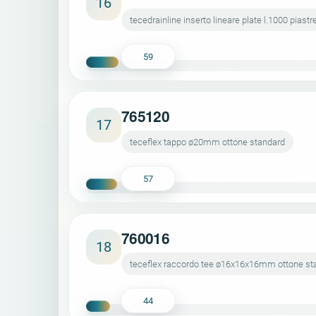
16
tecedrainline inserto lineare plate l.1000 piastre
59
765120
17
teceflex tappo ø20mm ottone standard
57
760016
18
teceflex raccordo tee ø16x16x16mm ottone st
44