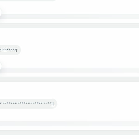
*********r
****************************d