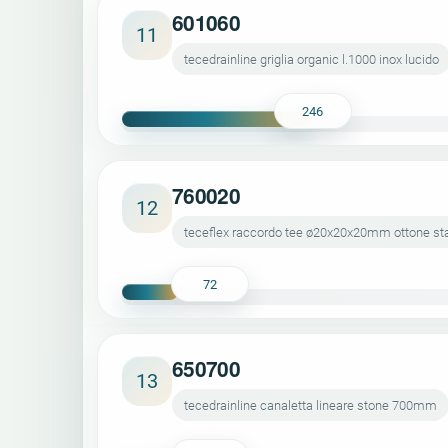
601060
11
tecedrainline griglia organic l.1000 inox lucido
246
760020
12
teceflex raccordo tee ø20x20x20mm ottone st
72
650700
13
tecedrainline canaletta lineare stone 700mm