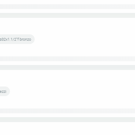
 ø32x1.1/2"f bronzo
ezzi