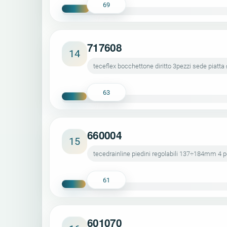
69
717608
14
teceflex bocchettone diritto 3pezzi sede piatta
63
660004
15
tecedrainline piedini regolabili 137÷184mm 4 p
61
601070