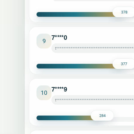
378
7****0
9
t*******************************************
377
7****9
10
t*******************************************
284