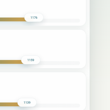
1176
1159
1139