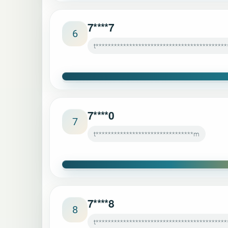
7****7
6
t*******************************************
7****0
7
t********************************m
7****8
8
t*******************************************