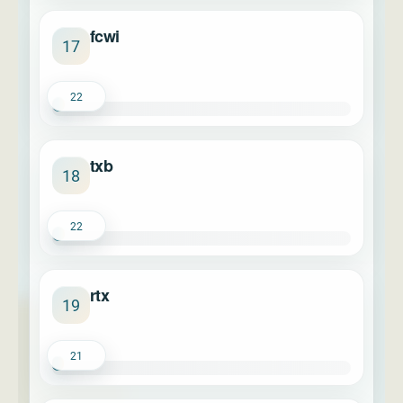
fcwi
17
22
txb
18
22
rtx
19
21