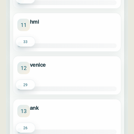
hmi
11
33
venice
12
29
ank
13
26