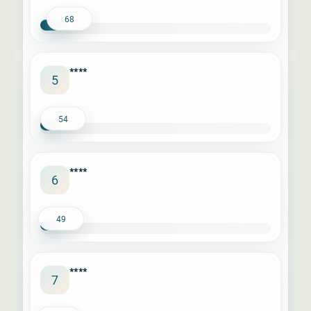
68
****
5
54
****
6
49
****
7