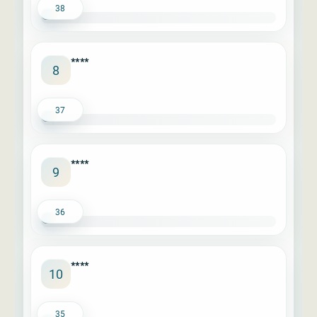
38
****
8
37
****
9
36
****
10
35