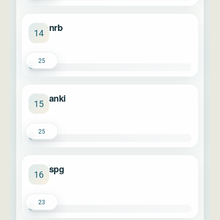
nrb
14
25
anki
15
25
spg
16
23