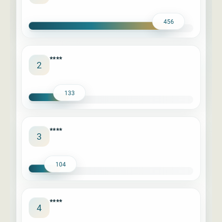
456
****
2
133
****
3
104
****
4