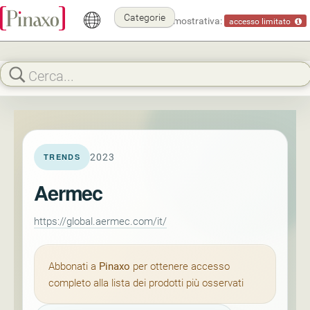
Categorie
Modalità dimostrativa:
accesso limitato
2023
TRENDS
Aermec
https://global.aermec.com/it/
Abbonati a
Pinaxo
per ottenere accesso
completo alla lista dei prodotti più osservati