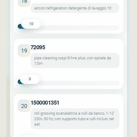
18
aircon/refrigeration detergente di lavaggio 1lt
10
72095
19
pipe cleaning rospi 8 h+e plus, con spirale da
7,5m
9
1500001351
20
roll grooving scanalatrice a rulli da banco, 1-12"
230v, 50 hz, con supporto tubo e rulli inclusi nel
set.