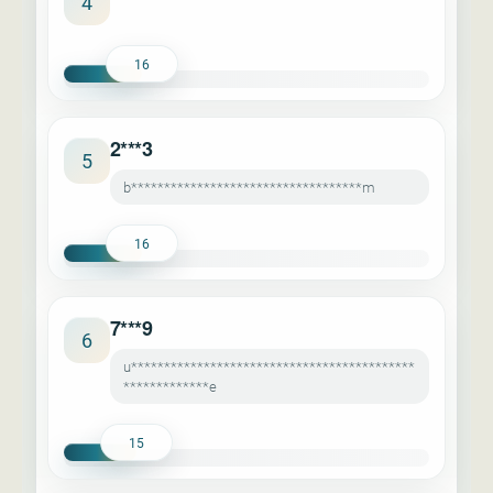
4
16
2***3
5
b***********************************m
16
7***9
6
u*******************************************
*************e
15