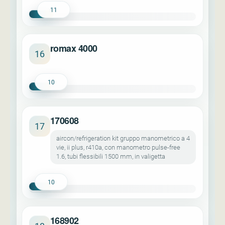
11
romax 4000
16
10
170608
17
aircon/refrigeration kit gruppo manometrico a 4
vie, ii plus, r410a, con manometro pulse-free
1.6, tubi flessibili 1500 mm, in valigetta
10
168902