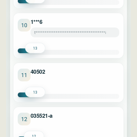
1***6
10
t**************************************i
13
40502
11
13
035521-a
12
12