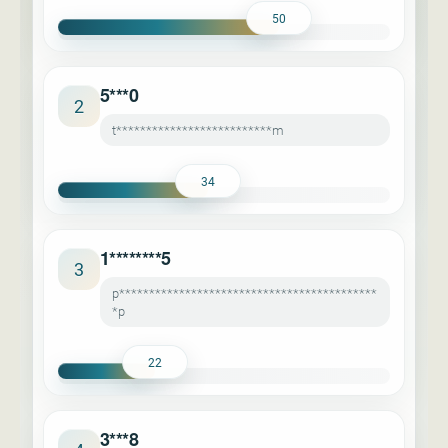
50
5***0
2
t**************************m
34
1********5
3
p*******************************************
*p
22
3***8