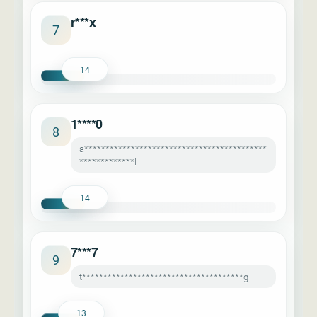
r***x
7
14
1****0
8
a*******************************************
*************l
14
7***7
9
t**************************************g
13