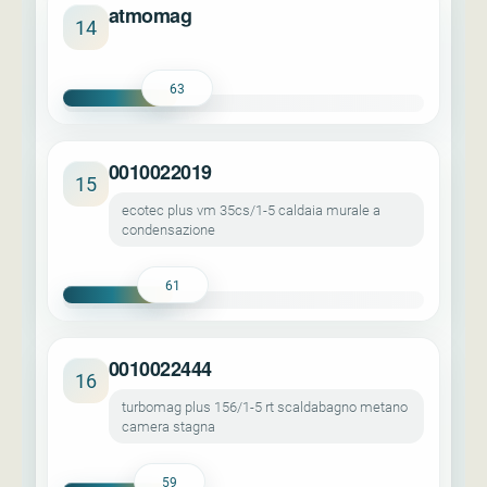
atmomag
14
63
0010022019
15
ecotec plus vm 35cs/1-5 caldaia murale a
condensazione
61
0010022444
16
turbomag plus 156/1-5 rt scaldabagno metano
camera stagna
59