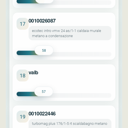
0010026087
17
ecotec intro vmw 24 as/1-1 caldaia murale
metano a condensazione
58
vaib
18
57
0010022446
19
turbomag plus 176/1-5 rt scaldabagno metano