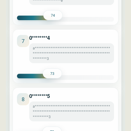
****************e
74
0********4
7
a*******************************************
********************************************
********3
73
0********5
8
a*******************************************
********************************************
*********3