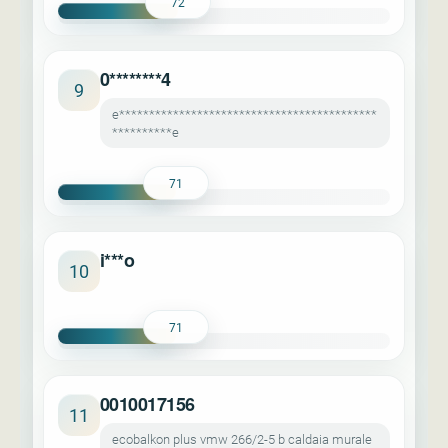
72
0********4
9
e*******************************************
**********e
71
i***o
10
71
0010017156
11
ecobalkon plus vmw 266/2-5 b caldaia murale