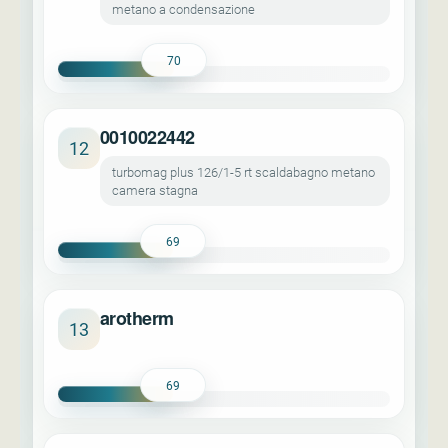
metano a condensazione
70
0010022442
12
turbomag plus 126/1-5 rt scaldabagno metano
camera stagna
69
arotherm
13
69