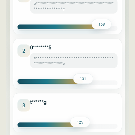
e*******************************************
****************e
168
0********5
2
e*******************************************
****************e
131
t******g
3
125