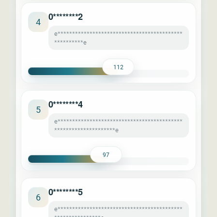
0********2
4
e*******************************************
**********e
112
0********4
5
e*******************************************
*********************e
97
0********5
6
e*******************************************