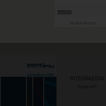
сен 2024
Moduli idronici