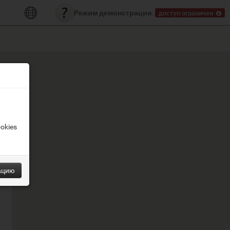
Режим демонстрации:
доступ ограничен
okies
ацию