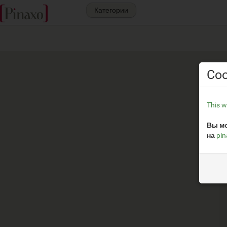
Категории
Coo
This w
Вы мо
на
pi