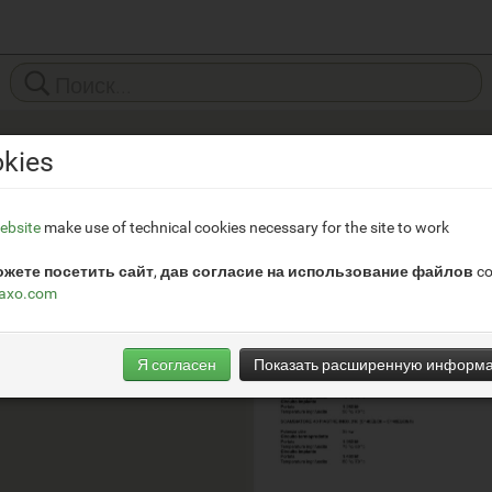
kies
ZeroPiù
__
ebsite
make use of technical cookies necessary for the site to work
https://www.zeropiuitc.com/
жете посетить сайт, дав согласие на использование файлов co
naxo.com
Я согласен
Показать расширенную информ