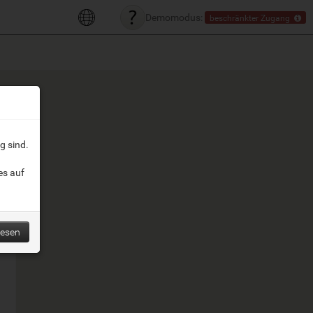
Demomodus:
beschränkter Zugang
g sind.
es auf
lesen