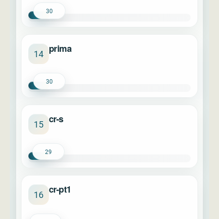
30
prima
14
30
cr-s
15
29
cr-pt1
16