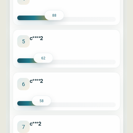
88
c****2
5
62
c****2
6
58
c***2
7