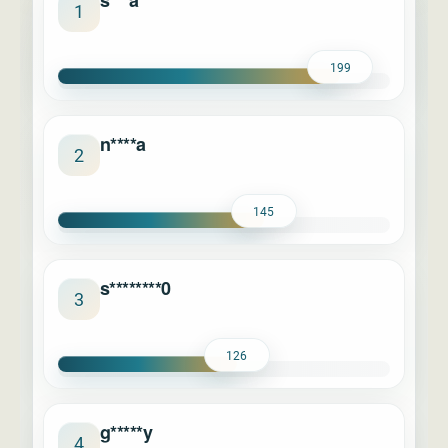
s***a
1
199
n****a
2
145
s********0
3
126
g*****y
4