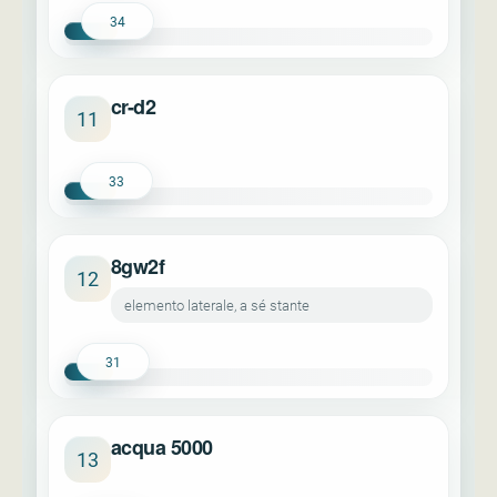
34
cr-d2
11
33
8gw2f
12
elemento laterale, a sé stante
31
acqua 5000
13