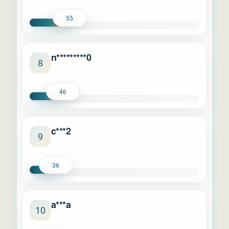
55
n*********0
8
46
c***2
9
36
a***a
10