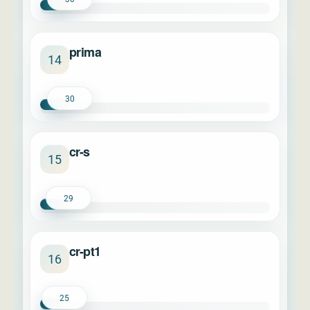
prima
14
30
cr-s
15
29
cr-pt1
16
25