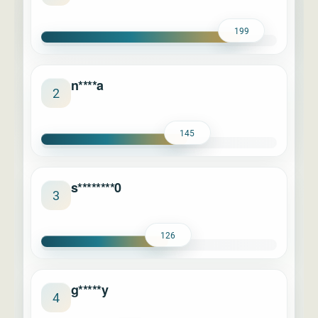
199
n****a
2
145
s********0
3
126
g*****y
4