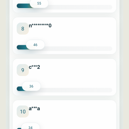
55
n*********0
8
46
c***2
9
36
a***a
10
34