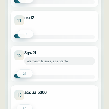
cr-d2
11
33
8gw2f
12
elemento laterale, a sé stante
31
acqua 5000
13
30