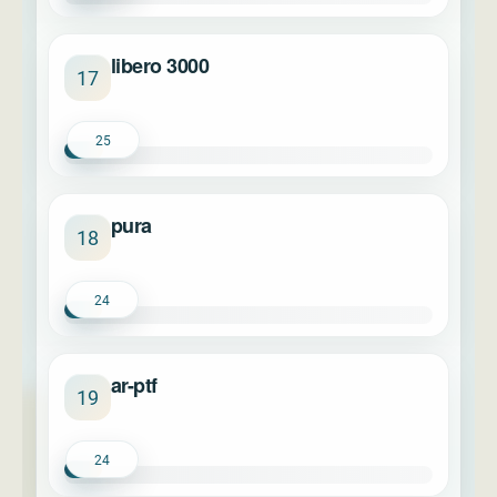
libero 3000
17
25
pura
18
24
ar-ptf
19
24