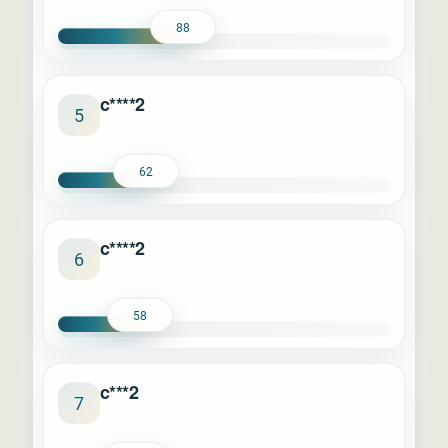
88
c****2
5
62
c****2
6
58
c***2
7