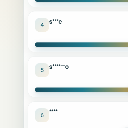
s***e
4
s******o
5
****
6