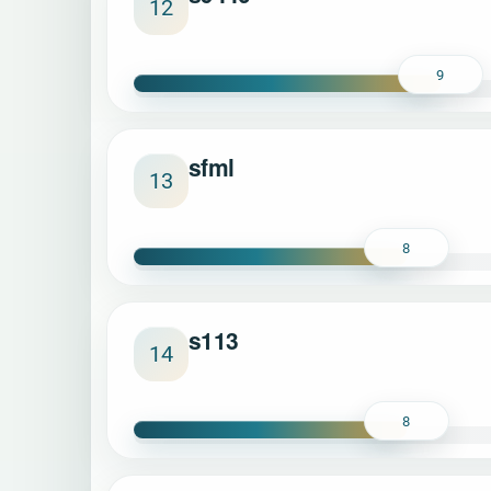
12
9
sfml
13
8
s113
14
8