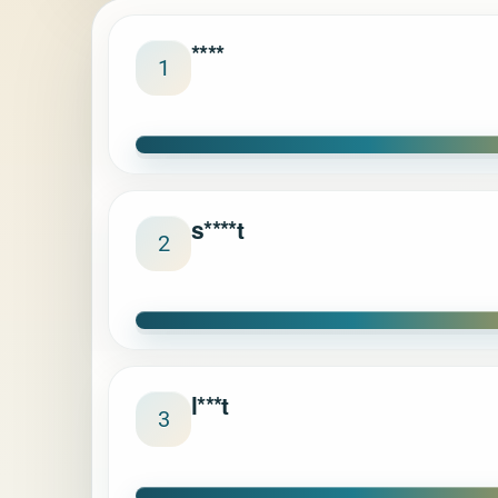
****
1
s****t
2
l***t
3