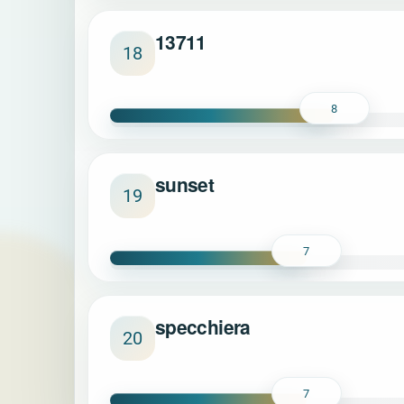
13711
18
8
sunset
19
7
specchiera
20
7