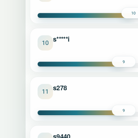
10
s*****i
10
9
s278
11
9
s9440