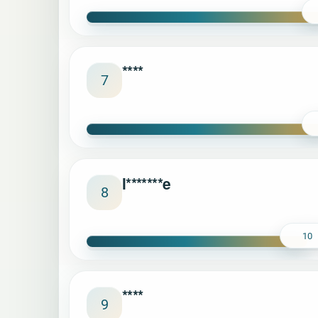
****
7
l*******e
8
10
****
9