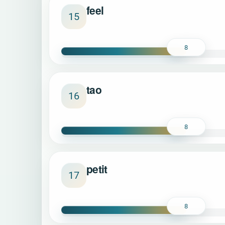
feel
15
8
tao
16
8
petit
17
8