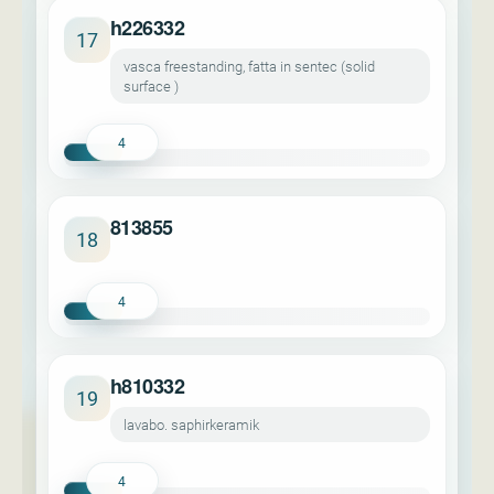
h226332
17
vasca freestanding, fatta in sentec (solid
surface )
4
813855
18
4
h810332
19
lavabo. saphirkeramik
4