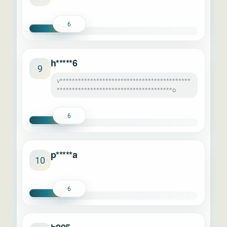
6
h*****6
9
v*******************************************
**************************************o
6
p*****a
10
6