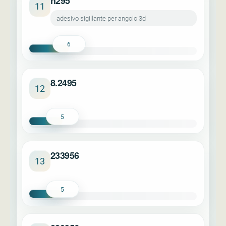
h295
11
adesivo sigillante per angolo 3d
6
8.2495
12
5
233956
13
5