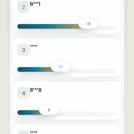
b***l
2
18
****
3
11
8***8
4
8
****