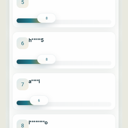
5
8
h*****5
6
8
a****i
7
6
l********o
8