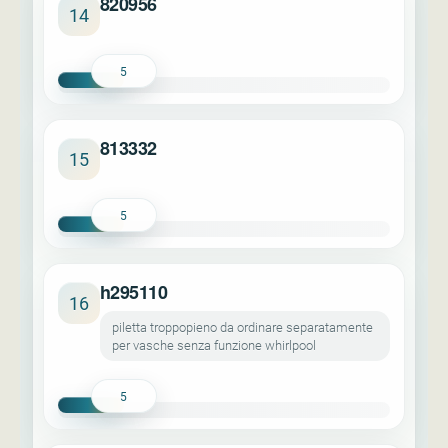
820956
14
5
813332
15
5
h295110
16
piletta troppopieno da ordinare separatamente
per vasche senza funzione whirlpool
5