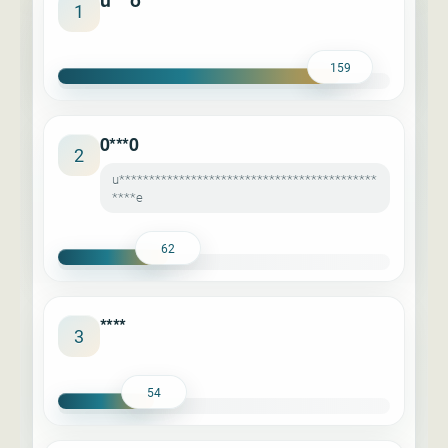
u***o
1
159
0***0
2
u*******************************************
****e
62
****
3
54