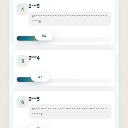
0***5
4
u*******************************************
****e
54
0***4
5
47
0***5
6
u*******************************************
*****e