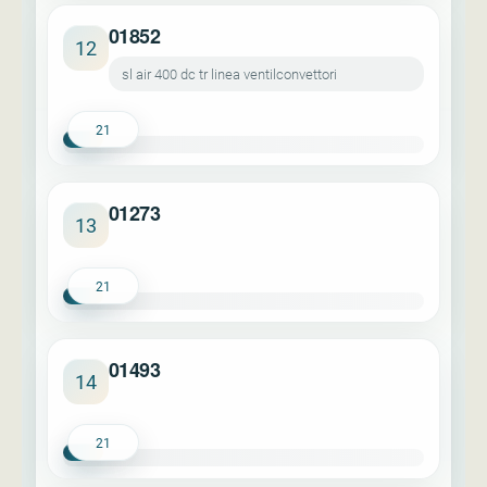
01852
12
sl air 400 dc tr linea ventilconvettori
21
01273
13
21
01493
14
21