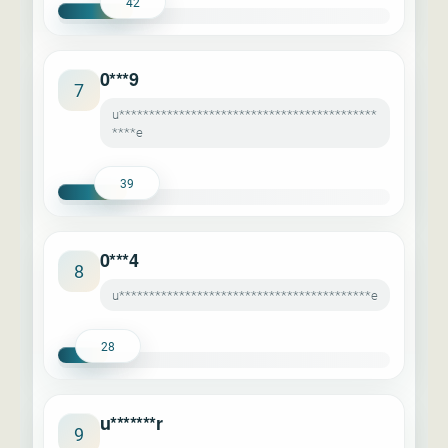
42
0***9
7
u*******************************************
****e
39
0***4
8
u******************************************e
28
u*******r
9