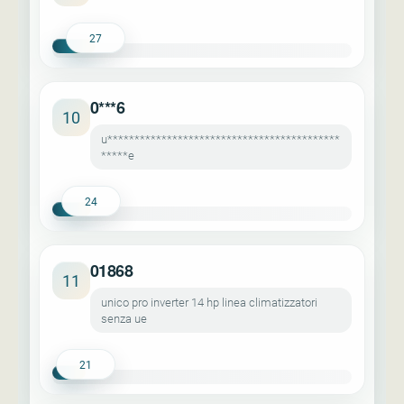
27
0***6
10
u*******************************************
*****e
24
01868
11
unico pro inverter 14 hp linea climatizzatori
senza ue
21