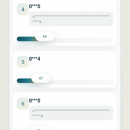
0***5
4
u*******************************************
****e
54
0***4
5
47
0***5
6
u*******************************************
*****e