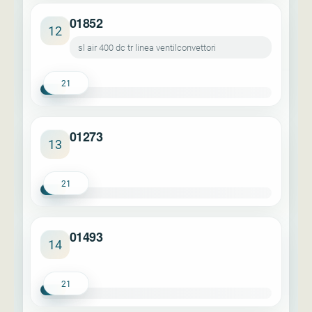
01852
12
sl air 400 dc tr linea ventilconvettori
21
01273
13
21
01493
14
21