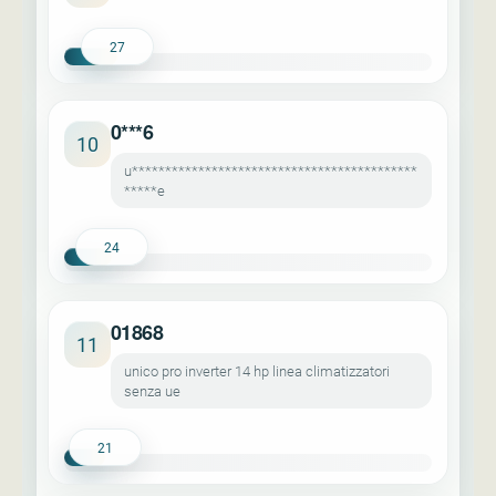
27
0***6
10
u*******************************************
*****e
24
01868
11
unico pro inverter 14 hp linea climatizzatori
senza ue
21