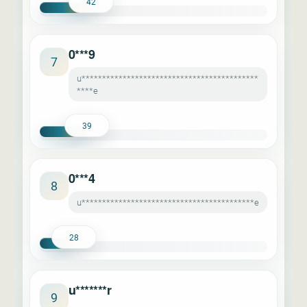
42
0***9
7
u*******************************************
****e
39
0***4
8
u******************************************e
28
u*******r
9