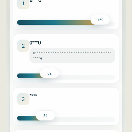
u***o
1
159
0***0
2
u*******************************************
****e
62
****
3
54