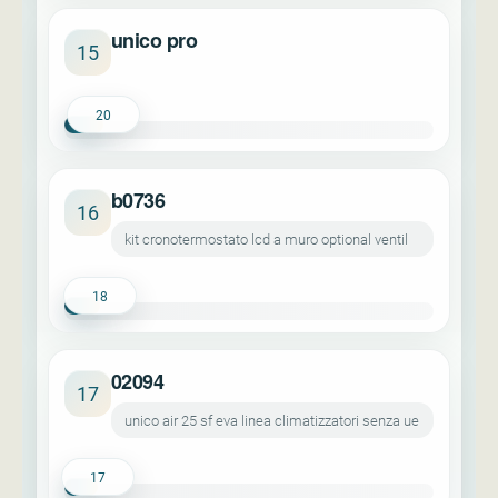
unico pro
15
20
b0736
16
kit cronotermostato lcd a muro optional ventil
18
02094
17
unico air 25 sf eva linea climatizzatori senza ue
17