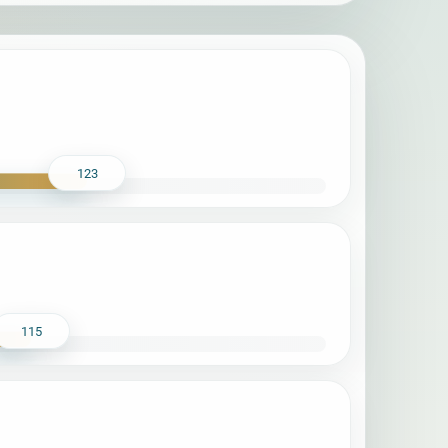
123
115