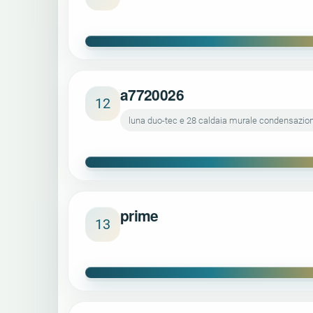
a7720026
12
luna duo-tec e 28 caldaia murale condensazio
prime
13