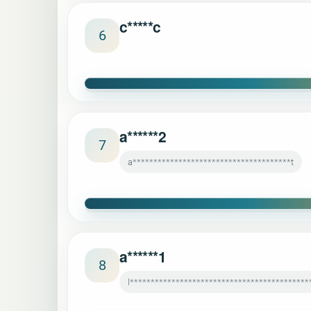
c*****c
6
a******2
7
a**************************************t
a******1
8
l******************************************