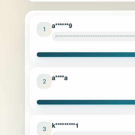
a******9
1
l*******************************************
a****a
2
k*********1
3