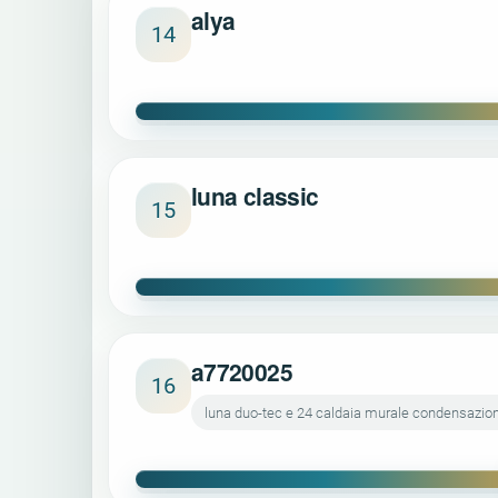
alya
14
luna classic
15
a7720025
16
luna duo-tec e 24 caldaia murale condensazio