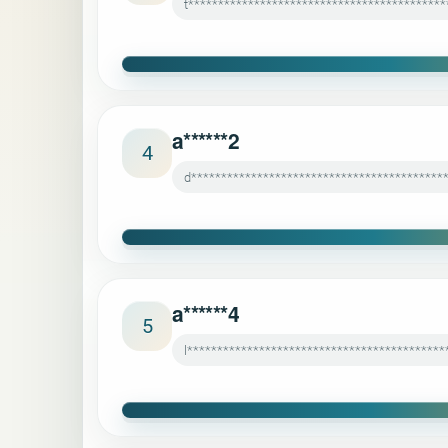
t*******************************************
a******2
4
d******************************************
a******4
5
l******************************************