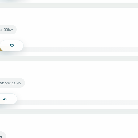
ne 33kw
52
sazione 28kw
49
ne