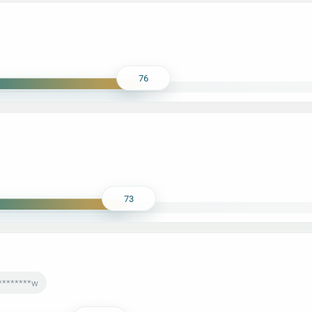
76
73
*********w