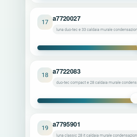
a7720027
17
luna duo-tec e 33 caldaia murale condensazio
a7722083
18
duo-tec compact e 28 caldaia murale conden
a7795901
19
luna classic 28 it caldaia murale condensazio