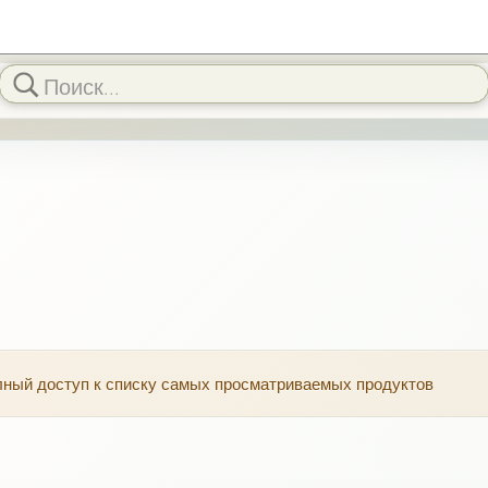
олный доступ к списку самых просматриваемых продуктов