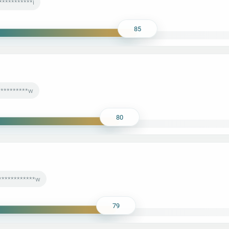
***********i
85
**********w
80
*************w
79