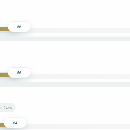
56
56
ne 24kw
54