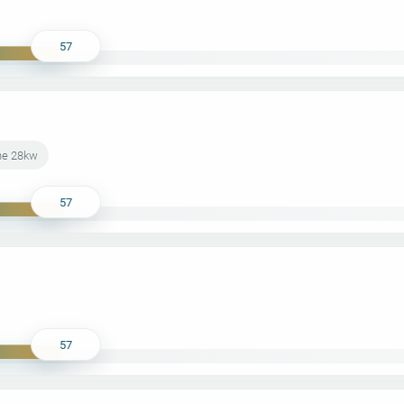
57
ne 28kw
57
57