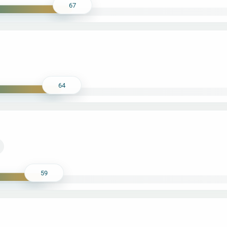
67
64
59