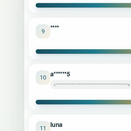
****
9
a******5
10
c*****************************************e
luna
11