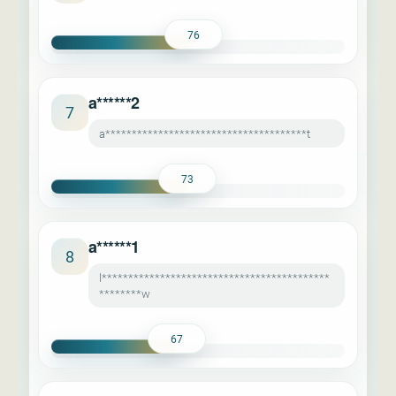
76
a******2
7
a**************************************t
73
a******1
8
l*******************************************
********w
67