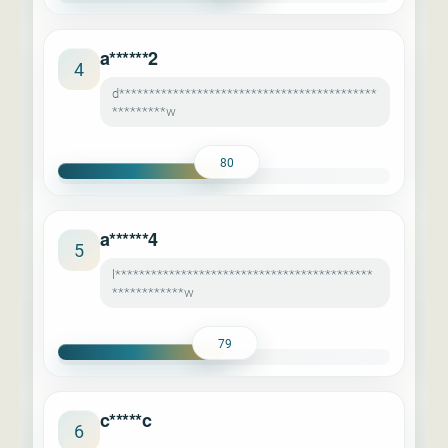
a******2
4
d*******************************************
*********w
80
a******4
5
l*******************************************
************w
79
c*****c
6