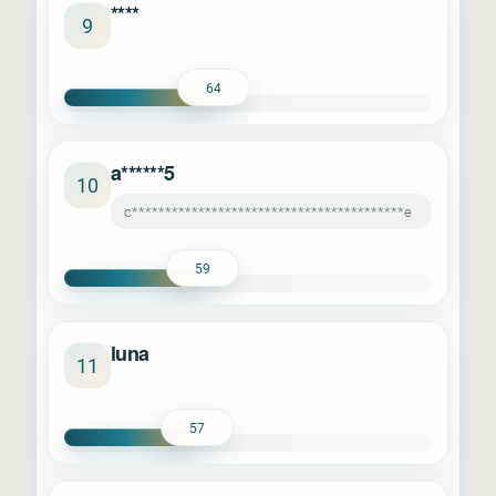
****
9
64
a******5
10
c*****************************************e
59
luna
11
57