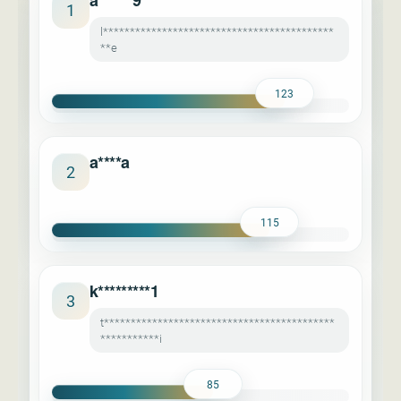
a******9
1
l*******************************************
**e
123
a****a
2
115
k*********1
3
t*******************************************
***********i
85