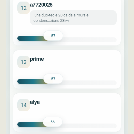
a7720026
12
luna duo-tec e 28 caldaia murale
condensazione 28kw
57
prime
13
57
alya
14
56