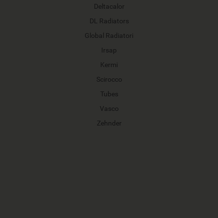
Deltacalor
DL Radiators
Global Radiatori
Irsap
Kermi
Scirocco
Tubes
Vasco
Zehnder