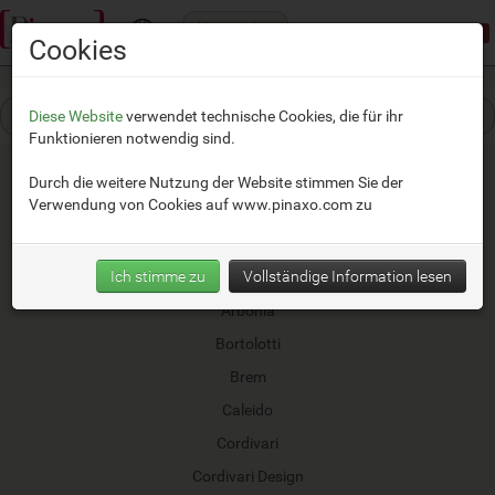
Kategorien
Demomodus:
beschränkter Zugang
Cookies
Diese Website
verwendet technische Cookies, die für ihr
Funktionieren notwendig sind.
Durch die weitere Nutzung der Website stimmen Sie der
Verwendung von Cookies auf
www.pinaxo.com
zu
AMG
Ich stimme zu
Vollständige Information lesen
Antrax
Arbonia
Bortolotti
Brem
Caleido
Cordivari
Cordivari Design