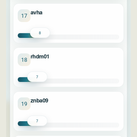
avha
17
8
rhdm01
18
7
znba09
19
7