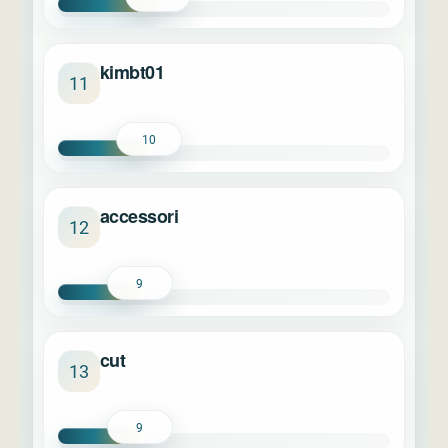
kimbt01
11
10
accessori
12
9
cut
13
9