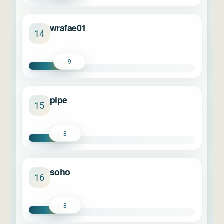
wrafae01
14
9
pipe
15
8
soho
16
8