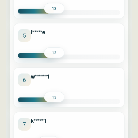
13
l*****e
5
13
w******1
6
13
k*****1
7