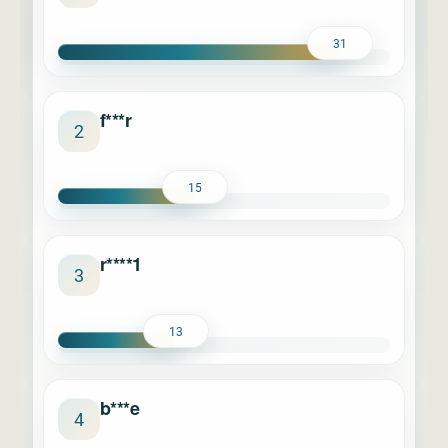
31
f***r
2
15
r****1
3
13
b***e
4