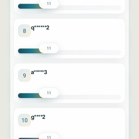
11
q******2
8
11
a*****3
9
11
g****2
10
11