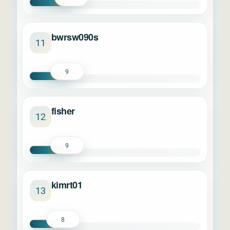
bwrsw090s
11
9
fisher
12
9
kimrt01
13
8