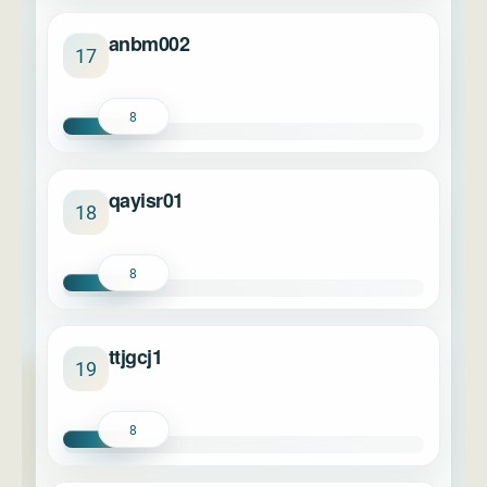
anbm002
17
8
qayisr01
18
8
ttjgcj1
19
8