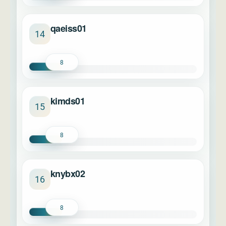
qaeiss01
14
8
kimds01
15
8
knybx02
16
8