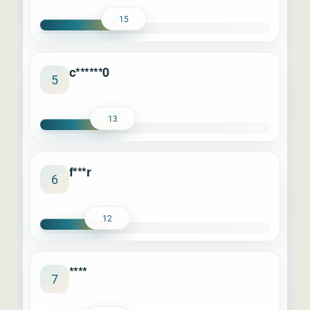
15
c******0
5
13
f***r
6
12
****
7