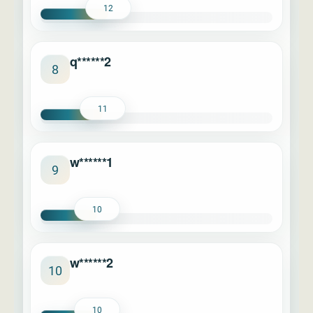
12
q******2
8
11
w******1
9
10
w******2
10
10