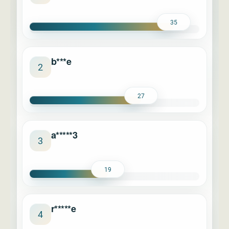
35
b***e
2
27
a*****3
3
19
r*****e
4