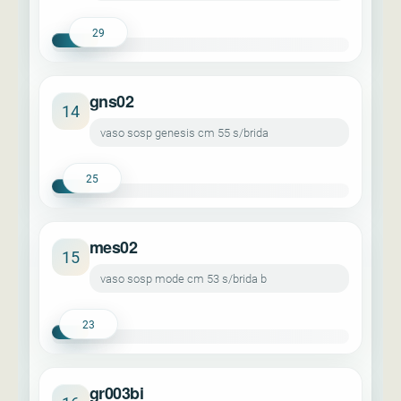
29
gns02
14
vaso sosp genesis cm 55 s/brida
25
mes02
15
vaso sosp mode cm 53 s/brida b
23
gr003bi