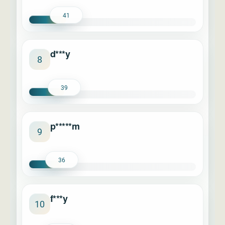
41
d***y
8
39
p*****m
9
36
f***y
10