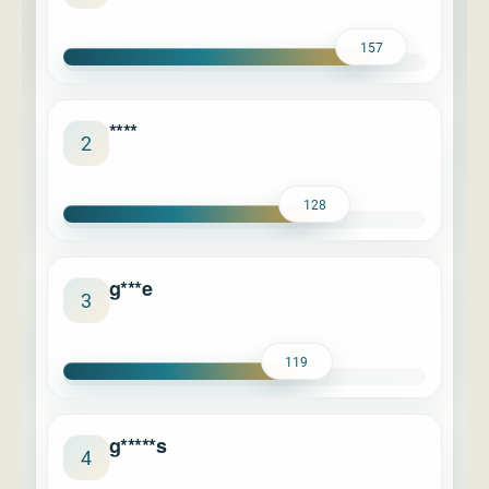
157
****
2
128
g***e
3
119
g*****s
4