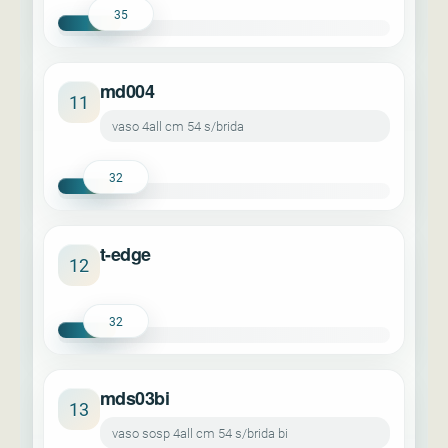
35
md004
11
vaso 4all cm 54 s/brida
32
t-edge
12
32
mds03bi
13
vaso sosp 4all cm 54 s/brida bi