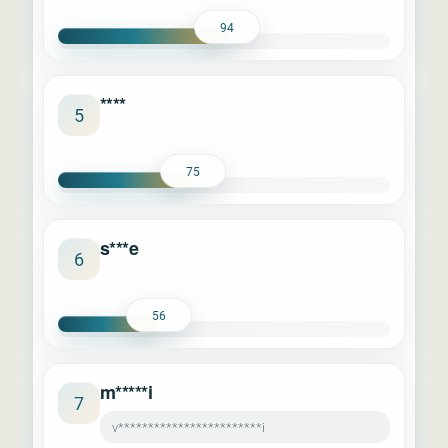
94
****
5
75
s***e
6
56
m*****i
7
v************************i