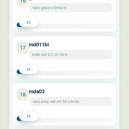
16
vaso grace s/brida bi
23
md011bi
17
bidet 4all 2.0 cm 54 bi
23
mds03
18
vaso sosp 4all cm 54 s/brida
23