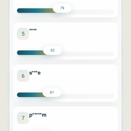
79
****
5
62
s***e
6
61
p*****m
7