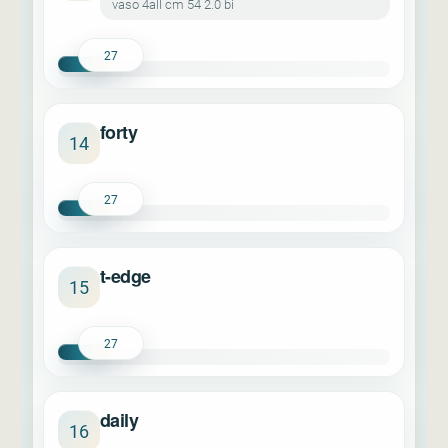
vaso 4all cm 54 2.0 bi
27
forty
14
27
t-edge
15
27
daily
16