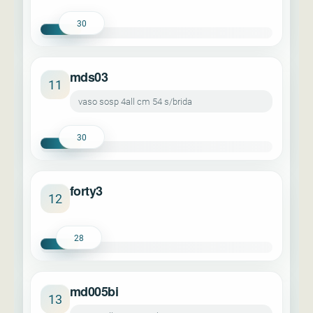
30
mds03
11
vaso sosp 4all cm 54 s/brida
30
forty3
12
28
md005bi
13