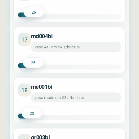
26
md004bi
17
vaso 4all cm 54 s/brida bi
25
me001bi
18
vaso mode cm 53 s/brida bi
23
gr003bi