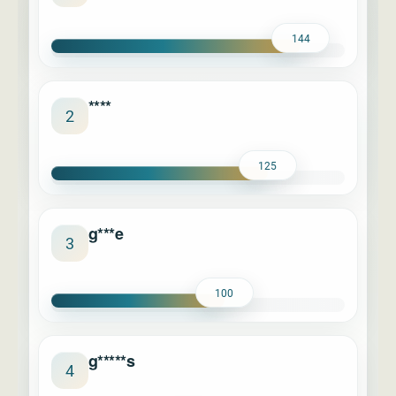
144
****
2
125
g***e
3
100
g*****s
4