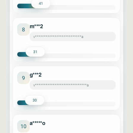
41
m***2
8
v**************************a
31
g***2
9
v*****************************a
30
a*****o
10