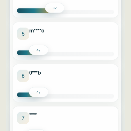
82
m****o
5
47
0***b
6
47
****
7