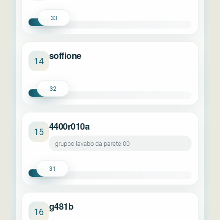
33
soffione
14
32
4400r010a
15
gruppo lavabo da parete 00
31
g481b
16