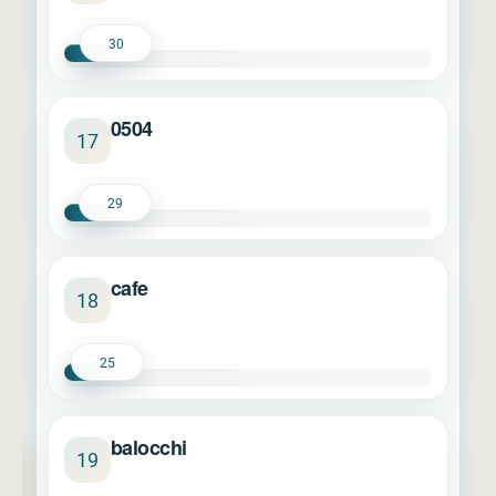
30
0504
17
29
cafe
18
25
balocchi
19