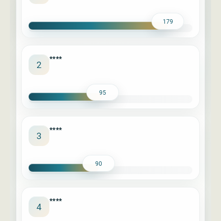
179
****
2
95
****
3
90
****
4