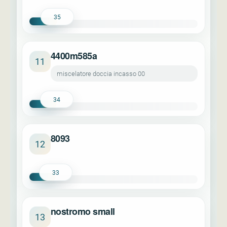
35
4400m585a
11
miscelatore doccia incasso 00
34
8093
12
33
nostromo small
13