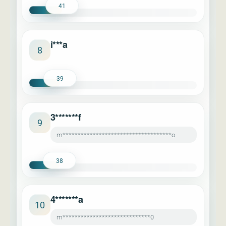
41
i***a
8
39
3*******f
9
m************************************o
38
4*******a
10
m*****************************0