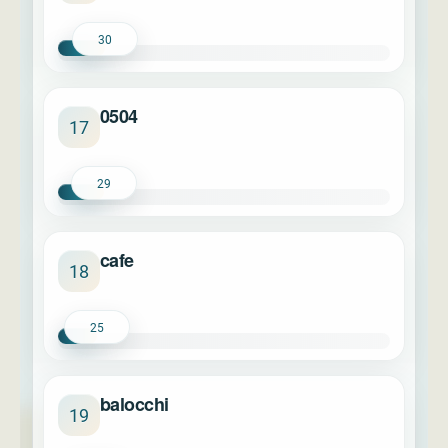
30
0504
17
29
cafe
18
25
balocchi
19