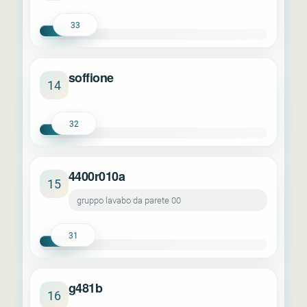
33
soffione
14
32
4400r010a
15
gruppo lavabo da parete 00
31
g481b
16