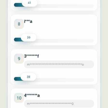
41
i***a
8
39
3*******f
9
m************************************o
38
4*******a
10
m*****************************0