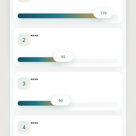
179
****
2
95
****
3
90
****
4