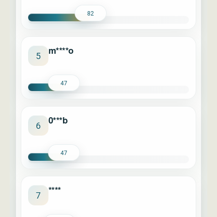
82
m****o
5
47
0***b
6
47
****
7