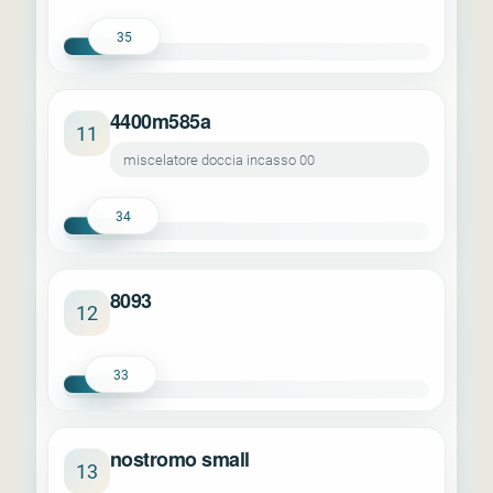
35
4400m585a
11
miscelatore doccia incasso 00
34
8093
12
33
nostromo small
13