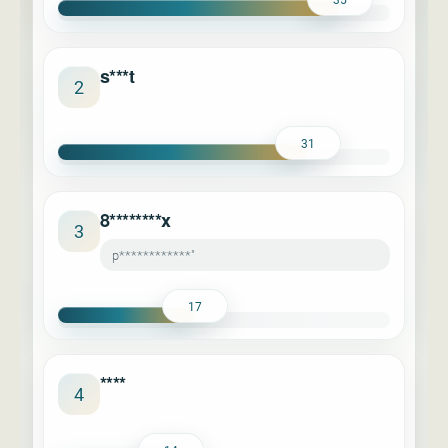
s***t
2
31
8********x
3
p************"
17
****
4