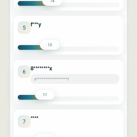
14
f***y
5
13
8********x
6
s*****************t
11
****
7