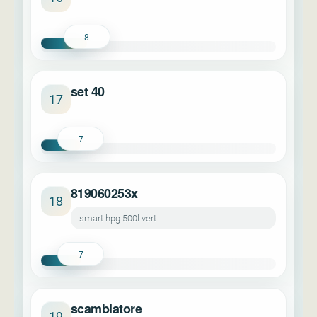
8
set 40
17
7
819060253x
18
smart hpg 500l vert
7
scambiatore
19