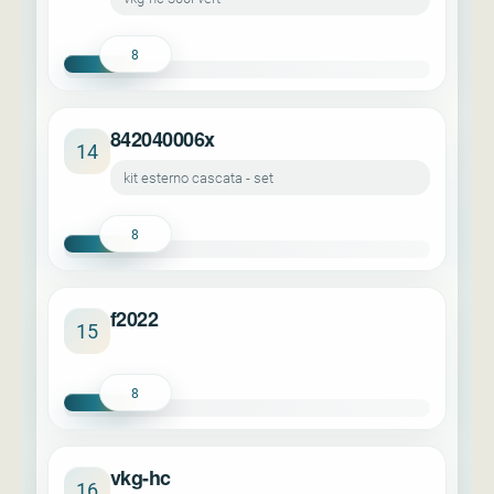
8
842040006x
14
kit esterno cascata - set
8
f2022
15
8
vkg-hc
16