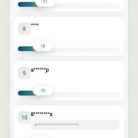
11
****
8
10
s******p
9
10
8********x
10
s**********************)