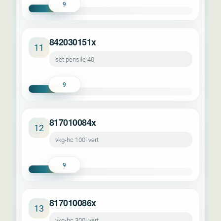
9
842030151x
11
set pensile 40
9
817010084x
12
vkg-hc 100l vert
9
817010086x
13
vkg-hc 300l vert