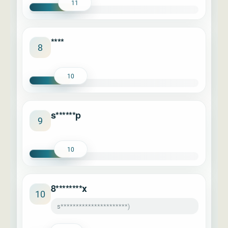
11
****
8
10
s******p
9
10
8********x
10
s**********************)