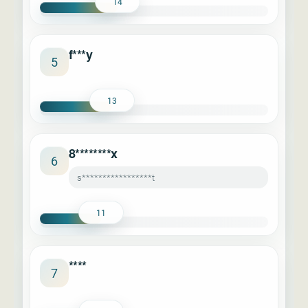
14
f***y
5
13
8********x
6
s*****************t
11
****
7