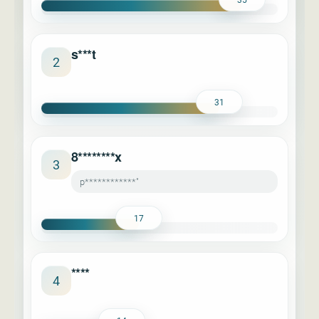
s***t
2
31
8********x
3
p************"
17
****
4