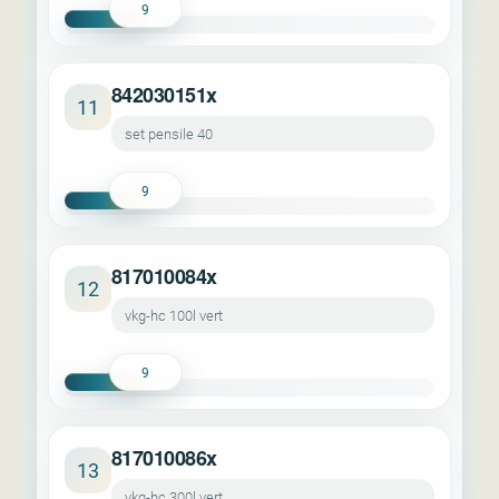
9
842030151x
11
set pensile 40
9
817010084x
12
vkg-hc 100l vert
9
817010086x
13
vkg-hc 300l vert