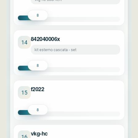
8
842040006x
14
kit esterno cascata - set
8
f2022
15
8
vkg-hc
16