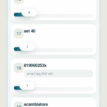
8
set 40
17
7
819060253x
18
smart hpg 500l vert
7
scambiatore
19