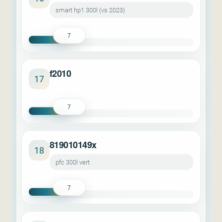
smart hp1 300l (vs 2023)
7
f2010
17
7
819010149x
18
pfc 300l vert
7