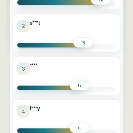
s***t
2
19
****
3
18
f***y
4
18