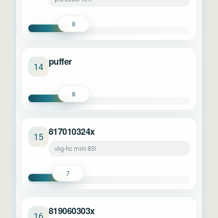
8
puffer
14
8
817010324x
15
vkg-hc mini 85l
7
819060303x
16