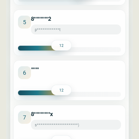
8*******2
5
p************t
12
****
6
12
8********x
7
s**********************)