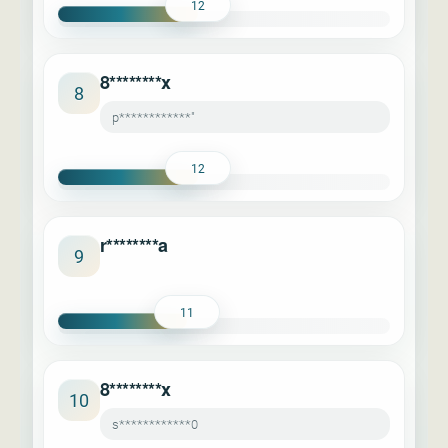
12
8********x
8
p************"
12
r********a
9
11
8********x
10
s************0