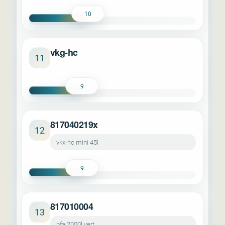
10
vkg-hc
11
9
817040219x
12
vkx-hc mini 45l
9
817010004
13
pfa 2000l vert