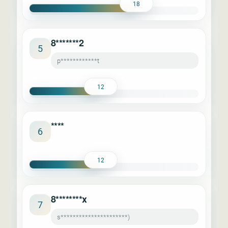
18
8*******2
5
p************t
12
****
6
12
8********x
7
s**********************)