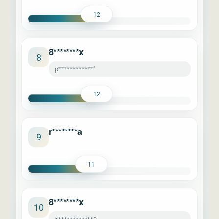
12
8********x
8
p************"
12
r********a
9
11
8********x
10