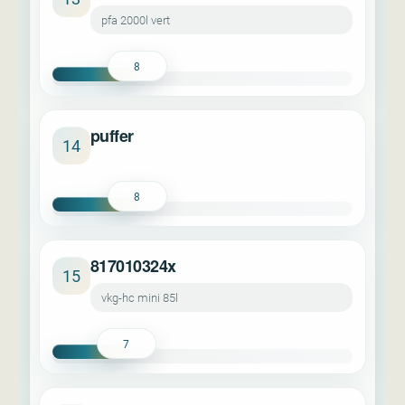
pfa 2000l vert
8
puffer
14
8
817010324x
15
vkg-hc mini 85l
7