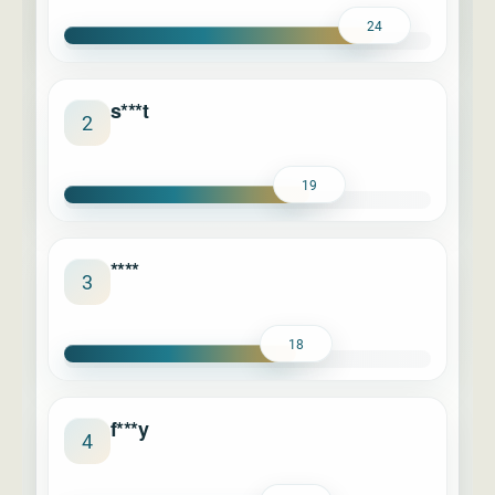
24
s***t
2
19
****
3
18
f***y
4