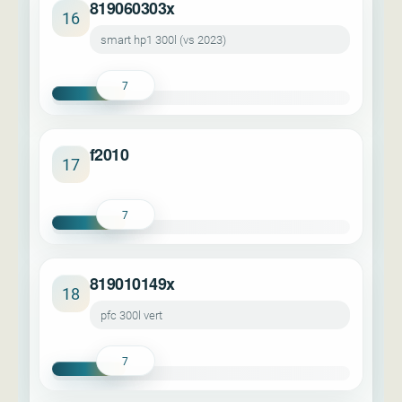
819060303x
16
smart hp1 300l (vs 2023)
7
f2010
17
7
819010149x
18
pfc 300l vert
7