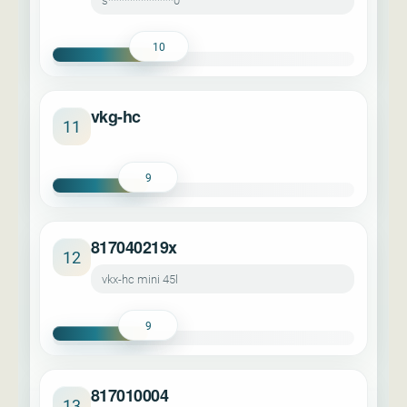
s************0
10
vkg-hc
11
9
817040219x
12
vkx-hc mini 45l
9
817010004
13