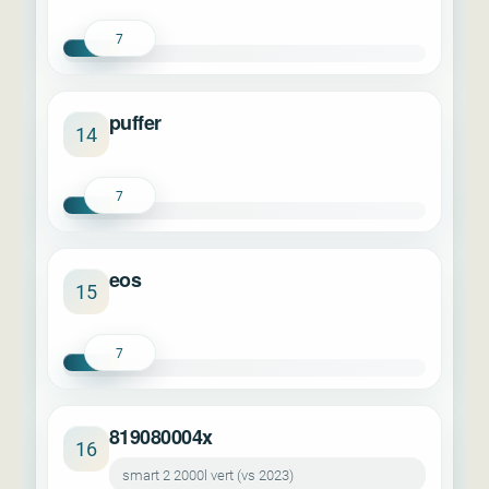
7
puffer
14
7
eos
15
7
819080004x
16
smart 2 2000l vert (vs 2023)