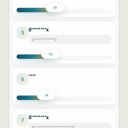
18
8********x
5
s************0
16
****
6
14
8********x
7
k***********************t