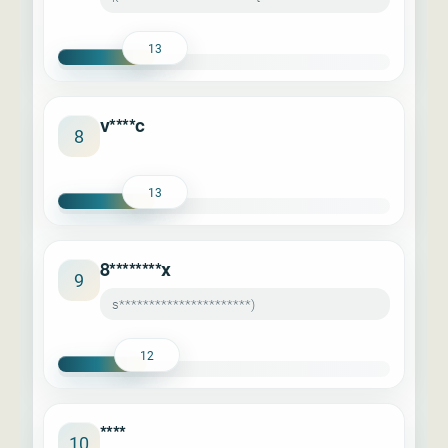
13
v****c
8
13
8********x
9
s**********************)
12
****
10