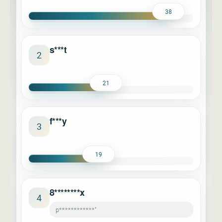
38
s***t
2
21
f***y
3
19
8********x
4
p************"