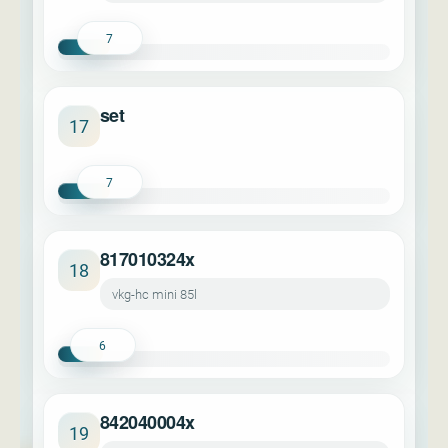
7
set
17
7
817010324x
18
vkg-hc mini 85l
6
842040004x
19