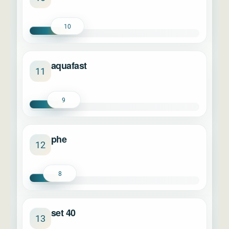
10
aquafast
11
9
phe
12
8
set 40
13