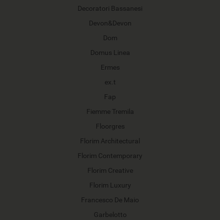
Decoratori Bassanesi
Devon&Devon
Dom
Domus Linea
Ermes
ex.t
Fap
Fiemme Tremila
Floorgres
Florim Architectural
Florim Contemporary
Florim Creative
Florim Luxury
Francesco De Maio
Garbelotto