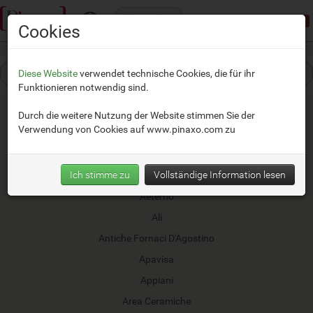
Kategorien
Demomodus:
beschränkter Zugang
Cookies
Diese Website
verwendet technische Cookies, die für ihr
Funktionieren notwendig sind.
Durch die weitere Nutzung der Website stimmen Sie der
Verwendung von Cookies auf
www.pinaxo.com
zu
41zero42
Ich stimme zu
Vollständige Information lesen
ABK
Aeterno
Ali
Antiche Fornaci D'Agostino
Apavisa
Appiani
Area Ceramiche