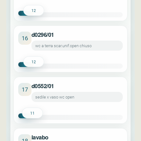
12
d0296/01
16
wc a terra scar.unif.open chiuso
12
d0552/01
17
sedile x vaso wc open
11
lavabo
18