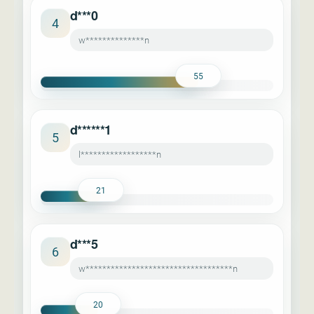
d***0
4
w**************n
55
d******1
5
l******************n
21
d***5
6
w***********************************n
20