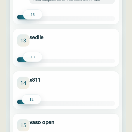
13
sedile
13
13
x811
14
12
vaso open
15