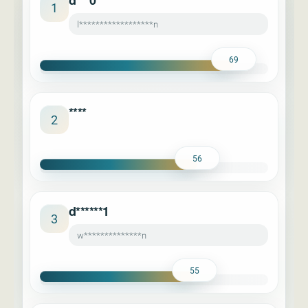
d***0
1
l******************n
69
****
2
56
d******1
3
w**************n
55