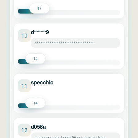
17
d******9
10
d*******************************.
14
specchio
11
14
d056a
12
vaso sospeso da cm 56 open c/apertura