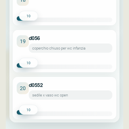
10
d056
19
coperchio chiuso per wc infanzia
10
d0552
20
sedile x vaso wc open
10