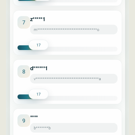
z*****1
7
m*********************************o
17
d******1
8
v***********************************a
17
****
9
b*******b