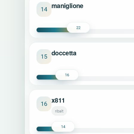
maniglione
14
22
doccetta
15
16
x811
16
ribalt
14