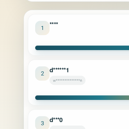
****
1
d******1
2
w**************n
d***0
3