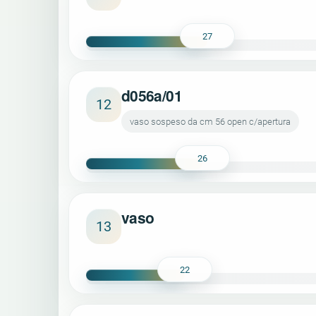
27
d056a/01
12
vaso sospeso da cm 56 open c/apertura
26
vaso
13
22