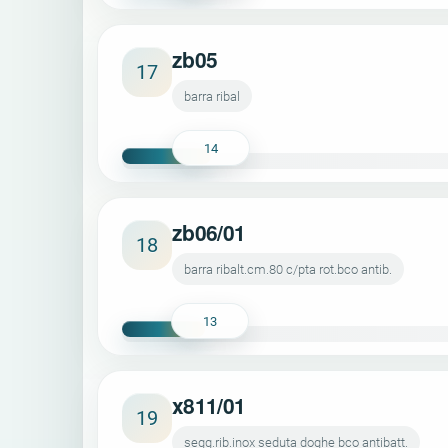
zb05
17
barra ribal
14
zb06/01
18
barra ribalt.cm.80 c/pta rot.bco antib.
13
x811/01
19
segg.rib.inox seduta doghe bco antibatt.