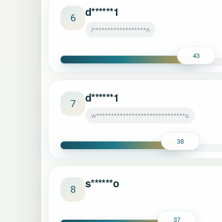
d******1
6
l******************n
43
d******1
7
w******************************o
38
s******o
8
37