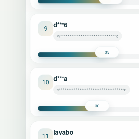
d***6
9
w******************************o
35
d***a
10
v***********************************a
30
lavabo
11