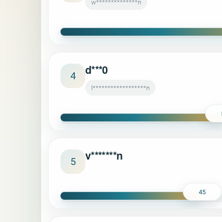
w**************n
d***0
4
l******************n
v*******n
5
45